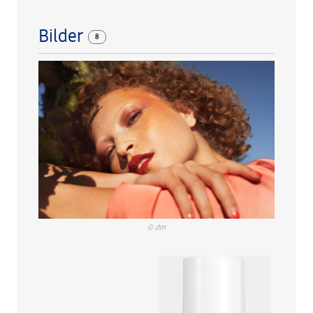
Bilder
8
© dm