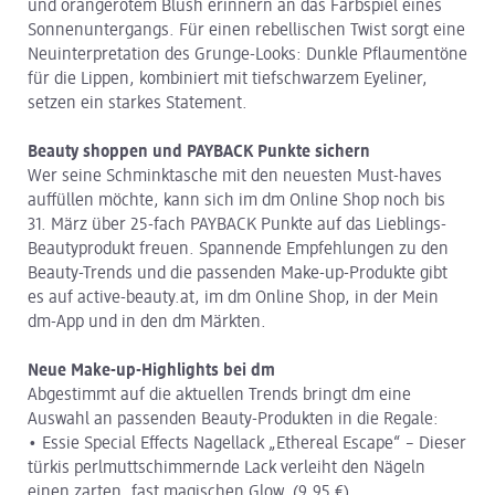
und orangerotem Blush erinnern an das Farbspiel eines
Sonnenuntergangs. Für einen rebellischen Twist sorgt eine
Neuinterpretation des Grunge-Looks: Dunkle Pflaumentöne
für die Lippen, kombiniert mit tiefschwarzem Eyeliner,
setzen ein starkes Statement.
Beauty shoppen und PAYBACK Punkte sichern
Wer seine Schminktasche mit den neuesten Must-haves
auffüllen möchte, kann sich im dm Online Shop noch bis
31. März über 25-fach PAYBACK Punkte auf das Lieblings-
Beautyprodukt freuen. Spannende Empfehlungen zu den
Beauty-Trends und die passenden Make-up-Produkte gibt
es auf active-beauty.at, im dm Online Shop, in der Mein
dm-App und in den dm Märkten.
Neue Make-up-Highlights bei dm
Abgestimmt auf die aktuellen Trends bringt dm eine
Auswahl an passenden Beauty-Produkten in die Regale:
• Essie Special Effects Nagellack „Ethereal Escape“ – Dieser
türkis perlmuttschimmernde Lack verleiht den Nägeln
einen zarten, fast magischen Glow. (9,95 €)