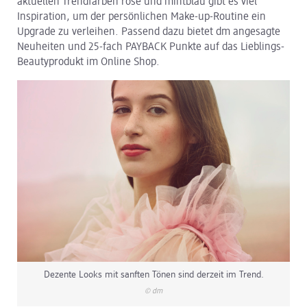
aktuellen Trendfarben rosé und mintblau gibt es viel
Inspiration, um der persönlichen Make-up-Routine ein
dm Logistik
Upgrade zu verleihen. Passend dazu bietet dm angesagte
Neuheiten und 25-fach PAYBACK Punkte auf das Lieblings-
dm Online Shop
Beautyprodukt im Online Shop.
PAYBACK
Über dm
Pressekontakt
ACTIVE BEAUTY
Dezente Looks mit sanften Tönen sind derzeit im Trend.
© dm