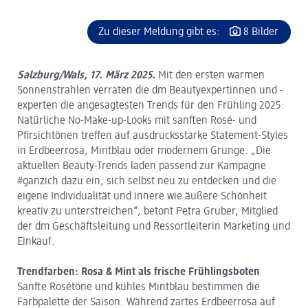
Zu dieser Meldung gibt es:
8 Bilder
Salzburg/Wals, 17. März 2025.
Mit den ersten warmen
Sonnenstrahlen verraten die dm Beautyexpertinnen und -
experten die angesagtesten Trends für den Frühling 2025:
Natürliche No-Make-up-Looks mit sanften Rosé- und
Pfirsichtönen treffen auf ausdrucksstarke Statement-Styles
in Erdbeerrosa, Mintblau oder modernem Grunge. „Die
aktuellen Beauty-Trends laden passend zur Kampagne
#ganzich dazu ein, sich selbst neu zu entdecken und die
eigene Individualität und innere wie äußere Schönheit
kreativ zu unterstreichen“, betont Petra Gruber, Mitglied
der dm Geschäftsleitung und Ressortleiterin Marketing und
Einkauf.
Trendfarben: Rosa & Mint als frische Frühlingsboten
Sanfte Rosétöne und kühles Mintblau bestimmen die
Farbpalette der Saison. Während zartes Erdbeerrosa auf