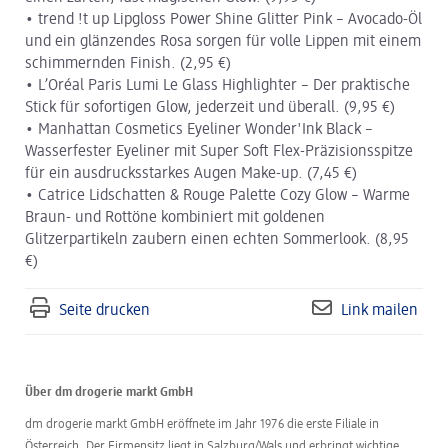
• trend !t up Lipgloss Power Shine Glitter Pink – Avocado-Öl
und ein glänzendes Rosa sorgen für volle Lippen mit einem
schimmernden Finish. (2,95 €)
• L’Oréal Paris Lumi Le Glass Highlighter – Der praktische
Stick für sofortigen Glow, jederzeit und überall. (9,95 €)
• Manhattan Cosmetics Eyeliner Wonder'Ink Black –
Wasserfester Eyeliner mit Super Soft Flex-Präzisionsspitze
für ein ausdrucksstarkes Augen Make-up. (7,45 €)
• Catrice Lidschatten & Rouge Palette Cozy Glow – Warme
Braun- und Rottöne kombiniert mit goldenen
Glitzerpartikeln zaubern einen echten Sommerlook. (8,95
€)
Seite drucken
Link mailen
Über dm drogerie markt GmbH
dm drogerie markt GmbH eröffnete im Jahr 1976 die erste Filiale in
Österreich. Der Firmensitz liegt in Salzburg/Wals und erbringt wichtige