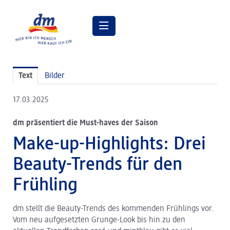
Pressemitteilungen
Text
Bilder
Pressebilder
17.03.2025
dm Geschäftsführung
dm präsentiert die Must-haves der Saison
dm Markt
Make-up-Highlights: Drei
dm friseurstudio
Beauty-Trends für den
dm kosmetikstudio
Frühling
Verantwortung
dm stellt die Beauty-Trends des kommenden Frühlings vor.
Lehre bei dm
Vom neu aufgesetzten Grunge-Look bis hin zu den
Arbeiten bei dm