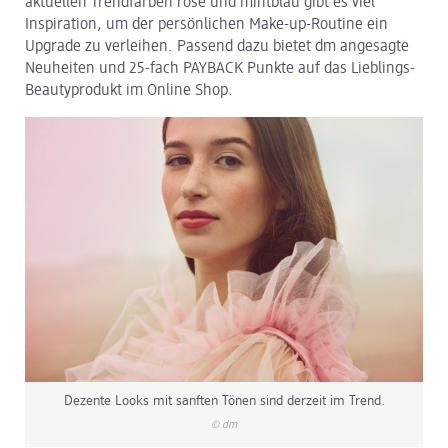
aktuellen Trendfarben rosé und mintblau gibt es viel
Inspiration, um der persönlichen Make-up-Routine ein
dm Logistik
Upgrade zu verleihen. Passend dazu bietet dm angesagte
Neuheiten und 25-fach PAYBACK Punkte auf das Lieblings-
dm Online Shop
Beautyprodukt im Online Shop.
PAYBACK
Über dm
Pressekontakt
ACTIVE BEAUTY
Dezente Looks mit sanften Tönen sind derzeit im Trend.
© dm