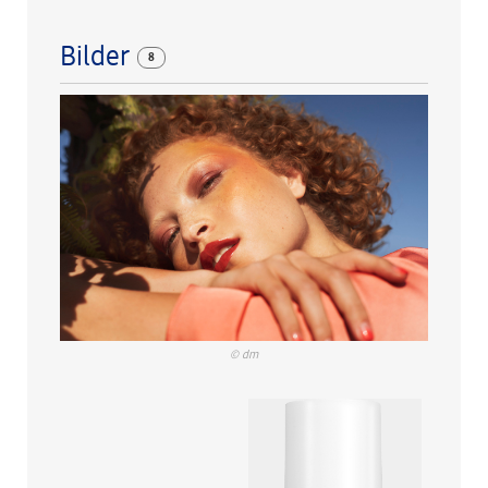
Bilder
8
© dm