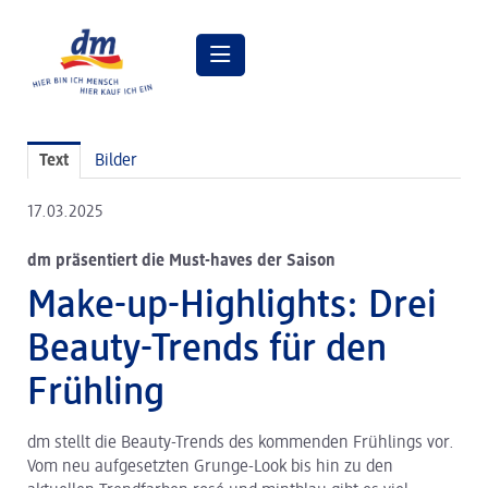
Pressemitteilungen
Text
Bilder
Pressebilder
17.03.2025
dm Geschäftsführung
dm präsentiert die Must-haves der Saison
dm Markt
Make-up-Highlights: Drei
dm friseurstudio
Beauty-Trends für den
dm kosmetikstudio
Frühling
Verantwortung
dm stellt die Beauty-Trends des kommenden Frühlings vor.
Lehre bei dm
Vom neu aufgesetzten Grunge-Look bis hin zu den
Arbeiten bei dm