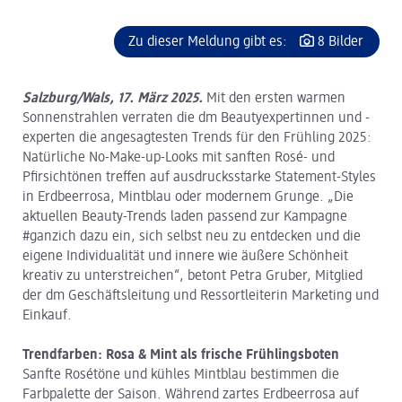
Zu dieser Meldung gibt es:
8 Bilder
Salzburg/Wals, 17. März 2025.
Mit den ersten warmen
Sonnenstrahlen verraten die dm Beautyexpertinnen und -
experten die angesagtesten Trends für den Frühling 2025:
Natürliche No-Make-up-Looks mit sanften Rosé- und
Pfirsichtönen treffen auf ausdrucksstarke Statement-Styles
in Erdbeerrosa, Mintblau oder modernem Grunge. „Die
aktuellen Beauty-Trends laden passend zur Kampagne
#ganzich dazu ein, sich selbst neu zu entdecken und die
eigene Individualität und innere wie äußere Schönheit
kreativ zu unterstreichen“, betont Petra Gruber, Mitglied
der dm Geschäftsleitung und Ressortleiterin Marketing und
Einkauf.
Trendfarben: Rosa & Mint als frische Frühlingsboten
Sanfte Rosétöne und kühles Mintblau bestimmen die
Farbpalette der Saison. Während zartes Erdbeerrosa auf