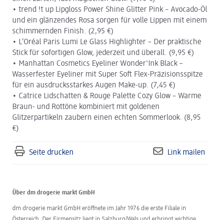
• trend !t up Lipgloss Power Shine Glitter Pink – Avocado-Öl
und ein glänzendes Rosa sorgen für volle Lippen mit einem
schimmernden Finish. (2,95 €)
• L’Oréal Paris Lumi Le Glass Highlighter – Der praktische
Stick für sofortigen Glow, jederzeit und überall. (9,95 €)
• Manhattan Cosmetics Eyeliner Wonder'Ink Black –
Wasserfester Eyeliner mit Super Soft Flex-Präzisionsspitze
für ein ausdrucksstarkes Augen Make-up. (7,45 €)
• Catrice Lidschatten & Rouge Palette Cozy Glow – Warme
Braun- und Rottöne kombiniert mit goldenen
Glitzerpartikeln zaubern einen echten Sommerlook. (8,95
€)
Seite drucken
Link mailen
Über dm drogerie markt GmbH
dm drogerie markt GmbH eröffnete im Jahr 1976 die erste Filiale in
Österreich. Der Firmensitz liegt in Salzburg/Wals und erbringt wichtige