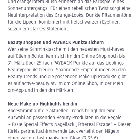
und orangerotem Blush erinnern an das Farbspiel eines
Sonnenuntergangs. Für einen rebellischen Twist sorgt eine
Neuinterpretation des Grunge-Looks: Dunkle Pflaumentöne
für die Lippen, kombiniert mit tiefschwarzem Eyeliner,
setzen ein starkes Statement.
Beauty shoppen und PAYBACK Punkte sichern
Wer seine Schminktasche mit den neuesten Must-haves
auffüllen möchte, kann sich im dm Online Shop noch bis
31. März über 25-fach PAYBACK Punkte auf das Lieblings-
Beautyprodukt freuen. Spannende Empfehlungen zu den
Beauty-Trends und die passenden Make-up-Produkte gibt
es auf active-beauty.at, im dm Online Shop, in der Mein
dm-App und in den dm Märkten.
Neue Make-up-Highlights bei dm
Abgestimmt auf die aktuellen Trends bringt dm eine
Auswahl an passenden Beauty-Produkten in die Regale:
• Essie Special Effects Nagellack „Ethereal Escape“ – Dieser
türkis perlmuttschimmernde Lack verleiht den Nägeln
einen zarten, fast magischen Glow. (9,95 €)