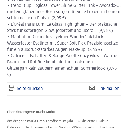
• trend !t up Lipgloss Power Shine Glitter Pink – Avocado-Öl
und ein glänzendes Rosa sorgen für volle Lippen mit einem
schimmernden Finish. (2,95 €)
• L’Oréal Paris Lumi Le Glass Highlighter – Der praktische
Stick für sofortigen Glow, jederzeit und überall. (9,95 €)
• Manhattan Cosmetics Eyeliner Wonder'Ink Black –
Wasserfester Eyeliner mit Super Soft Flex-Präzisionsspitze
für ein ausdrucksstarkes Augen Make-up. (7,45 €)
• Catrice Lidschatten & Rouge Palette Cozy Glow – Warme
Braun- und Rottöne kombiniert mit goldenen
Glitzerpartikeln zaubern einen echten Sommerlook. (8,95
€)
Seite drucken
Link mailen
Über dm drogerie markt GmbH
dm drogerie markt GmbH eröffnete im Jahr 1976 die erste Filiale in
Österreich. Der Firmensitz liegt in Salzburg/Wals und erbringt wichtige