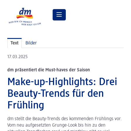
Pressemitteilungen
Text
Bilder
Pressebilder
17.03.2025
dm Geschäftsführung
dm präsentiert die Must-haves der Saison
dm Markt
Make-up-Highlights: Drei
dm friseurstudio
Beauty-Trends für den
dm kosmetikstudio
Frühling
Verantwortung
dm stellt die Beauty-Trends des kommenden Frühlings vor.
Lehre bei dm
Vom neu aufgesetzten Grunge-Look bis hin zu den
Arbeiten bei dm