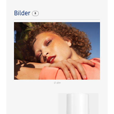
Bilder
8
© dm