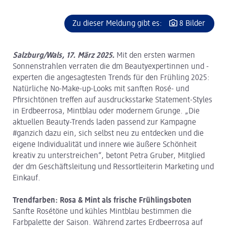
Zu dieser Meldung gibt es:
8 Bilder
Salzburg/Wals, 17. März 2025.
Mit den ersten warmen
Sonnenstrahlen verraten die dm Beautyexpertinnen und -
experten die angesagtesten Trends für den Frühling 2025:
Natürliche No-Make-up-Looks mit sanften Rosé- und
Pfirsichtönen treffen auf ausdrucksstarke Statement-Styles
in Erdbeerrosa, Mintblau oder modernem Grunge. „Die
aktuellen Beauty-Trends laden passend zur Kampagne
#ganzich dazu ein, sich selbst neu zu entdecken und die
eigene Individualität und innere wie äußere Schönheit
kreativ zu unterstreichen“, betont Petra Gruber, Mitglied
der dm Geschäftsleitung und Ressortleiterin Marketing und
Einkauf.
Trendfarben: Rosa & Mint als frische Frühlingsboten
Sanfte Rosétöne und kühles Mintblau bestimmen die
Farbpalette der Saison. Während zartes Erdbeerrosa auf