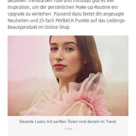
aktuellen Trendfarben rosé und mintblau gibt es viel
Inspiration, um der persönlichen Make-up-Routine ein
dm Logistik
Upgrade zu verleihen. Passend dazu bietet dm angesagte
Neuheiten und 25-fach PAYBACK Punkte auf das Lieblings-
dm Online Shop
Beautyprodukt im Online Shop.
PAYBACK
Über dm
Pressekontakt
ACTIVE BEAUTY
Dezente Looks mit sanften Tönen sind derzeit im Trend.
© dm