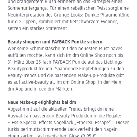
und orangerotem Blush erinnern an das Farbspiel eines
Sonnenuntergangs. Für einen rebellischen Twist sorgt eine
Neuinterpretation des Grunge-Looks: Dunkle Pflaumentöne
für die Lippen, kombiniert mit tiefschwarzem Eyeliner,
setzen ein starkes Statement.
Beauty shoppen und PAYBACK Punkte sichern
Wer seine Schminktasche mit den neuesten Must-haves
auffüllen möchte, kann sich im dm Online Shop noch bis
31. März über 25-fach PAYBACK Punkte auf das Lieblings-
Beautyprodukt freuen. Spannende Empfehlungen zu den
Beauty-Trends und die passenden Make-up-Produkte gibt
es auf active-beauty.at, im dm Online Shop, in der Mein
dm-App und in den dm Märkten.
Neue Make-up-Highlights bei dm
Abgestimmt auf die aktuellen Trends bringt dm eine
Auswahl an passenden Beauty-Produkten in die Regale:
• Essie Special Effects Nagellack „Ethereal Escape“ – Dieser
türkis perlmuttschimmernde Lack verleiht den Nägeln
einen zarten, fast magischen Glow. (9,95 €)