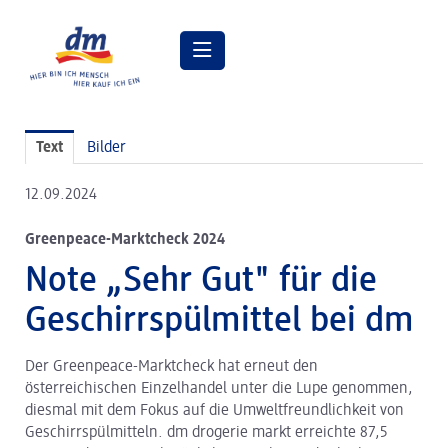
Pressemitteilungen
Text
Bilder
Pressebilder
12.09.2024
dm Geschäftsführung
Greenpeace-Marktcheck 2024
dm Markt
Note „Sehr Gut" für die
dm friseurstudio
Geschirrspülmittel bei dm
dm kosmetikstudio
Der Greenpeace-Marktcheck hat erneut den
Verantwortung
österreichischen Einzelhandel unter die Lupe genommen,
Lehre bei dm
diesmal mit dem Fokus auf die Umweltfreundlichkeit von
Geschirrspülmitteln. dm drogerie markt erreichte 87,5
Arbeiten bei dm