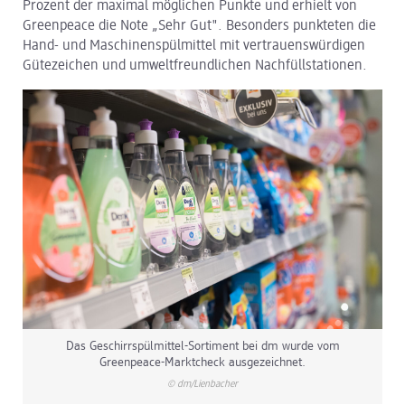
Prozent der maximal möglichen Punkte und erhielt von
Greenpeace die Note „Sehr Gut". Besonders punkteten die
dm Logistik
Hand- und Maschinenspülmittel mit vertrauenswürdigen
Gütezeichen und umweltfreundlichen Nachfüllstationen.
dm Online Shop
PAYBACK
Über dm
Pressekontakt
ACTIVE BEAUTY
Das Geschirrspülmittel-Sortiment bei dm wurde vom
Greenpeace-Marktcheck ausgezeichnet.
© dm/Lienbacher