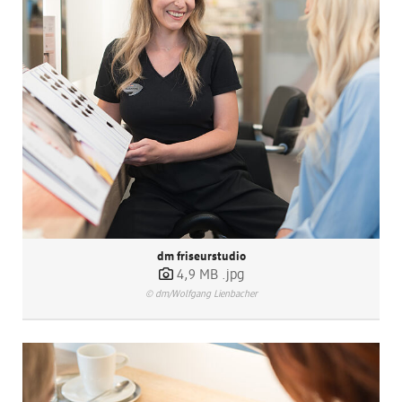
dm friseurstudio
4,9 MB
.jpg
© dm/Wolfgang Lienbacher