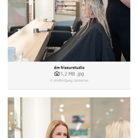
dm Logistik
dm Online Shop
PAYBACK
Über dm
Pressekontakt
dm friseurstudio
5,2 MB
.jpg
ACTIVE BEAUTY
© dm/Wolfgang Lienbacher