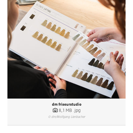
dm friseurstudio
8,1 MB
.jpg
© dm/Wolfgang Lienbacher