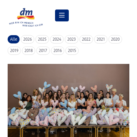
Pressemitteilungen
Alle
2026
2025
2024
2023
2022
2021
2020
Pressebilder
2019
2018
2017
2016
2015
dm Geschäftsführung
dm Markt
dm friseurstudio
dm kosmetikstudio
Verantwortung
Lehre bei dm
Arbeiten bei dm