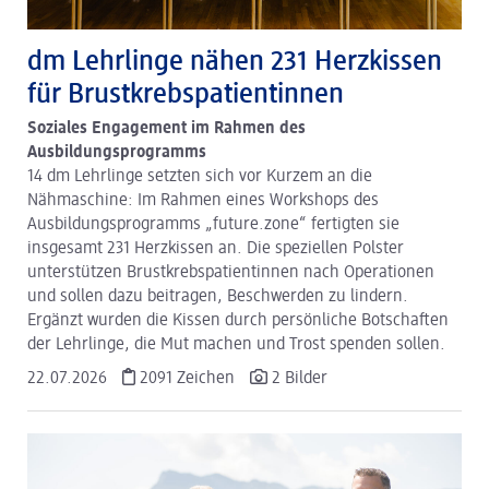
dm Logistik
dm Lehrlinge nähen 231 Herzkissen
für Brustkrebspatientinnen
dm Online Shop
Soziales Engagement im Rahmen des
PAYBACK
Ausbildungsprogramms
14 dm Lehrlinge setzten sich vor Kurzem an die
Über dm
Nähmaschine: Im Rahmen eines Workshops des
Pressekontakt
Ausbildungsprogramms „future.zone“ fertigten sie
insgesamt 231 Herzkissen an. Die speziellen Polster
ACTIVE BEAUTY
unterstützen Brustkrebspatientinnen nach Operationen
und sollen dazu beitragen, Beschwerden zu lindern.
Ergänzt wurden die Kissen durch persönliche Botschaften
der Lehrlinge, die Mut machen und Trost spenden sollen.
22.07.2026
2091 Zeichen
2 Bilder