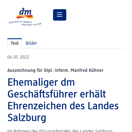
Pressemitteilungen
Text
Bilder
Pressebilder
04.05.2022
dm Geschäftsführung
Auszeichnung für Dipl. Inform. Manfred Kühner
dm Markt
Ehemaliger dm
dm friseurstudio
Geschäftsführer erhält
dm kosmetikstudio
Ehrenzeichen des Landes
Verantwortung
Salzburg
Lehre bei dm
Im Rahmen des Ehrungsfestakts des Landes Salzburg
Arbeiten bei dm