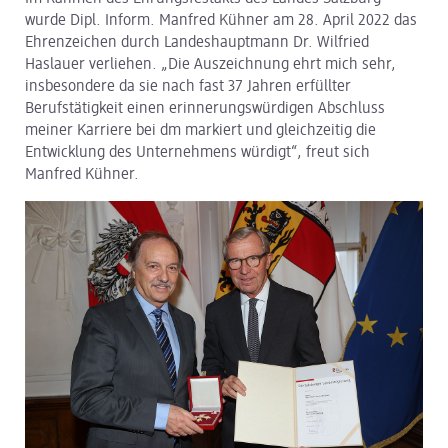
wurde Dipl. Inform. Manfred Kühner am 28. April 2022 das
dm Logistik
Ehrenzeichen durch Landeshauptmann Dr. Wilfried
Haslauer verliehen. „Die Auszeichnung ehrt mich sehr,
dm Online Shop
insbesondere da sie nach fast 37 Jahren erfüllter
Berufstätigkeit einen erinnerungswürdigen Abschluss
PAYBACK
meiner Karriere bei dm markiert und gleichzeitig die
Entwicklung des Unternehmens würdigt“, freut sich
Über dm
Manfred Kühner.
Pressekontakt
ACTIVE BEAUTY