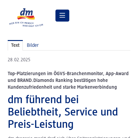
Pressemitteilungen
Text
Bilder
Pressebilder
28.02.2025
dm Geschäftsführung
Top-Platzierungen im ÖGVS-Branchenmonitor, App-Award
dm Markt
und BRAND.Diamonds Ranking bestätigen hohe
Kundenzufriedenheit und starke Markenverbindung
dm friseurstudio
dm führend bei
dm kosmetikstudio
Beliebtheit, Service und
Verantwortung
Preis-Leistung
Lehre bei dm
Arbeiten bei dm