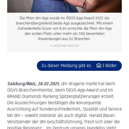
Die Mein dm-App wurde im ÖGVS-App-Award 2025 als
branchenübergreifend beste App ausgezeichnet. Mit einem
Zufriedenheits-Score von 8,44 erreichte die Mein dm-App
den ersten Platz unter mehr als 500 bewerteten
Anwendungen aus 62 Branchen.
© dm/Stefan Wascher
Zu dieser Meldung gibt es:
3 Bilder
Salzburg/Wals, 28.02.2025.
dm drogerie markt hat beim
ÖGVS-Branchenmonitor, beim ÖGVS-App-Award und im
BRAND.Diamonds Ranking Spitzenplatzierungen erzielt.
Die Auszeichnungen bestätigen die konsequente
Ausrichtung auf Kundenzufriedenheit, Qualität und Service
bei dm – sowohl stationär als auch digital. Harald Bauer,
Vorsitzender der dm Geschäftsführung, freut sich über die
positive Resonanz: „Im Zentrum unseres Handelns steht