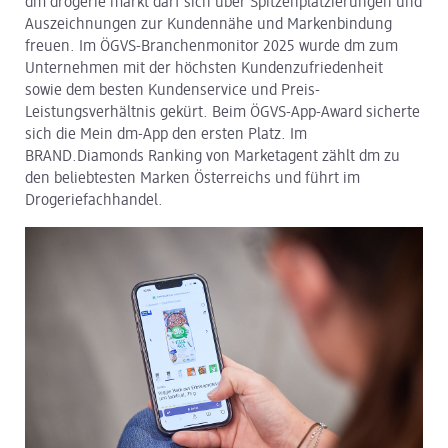
dm drogerie markt darf sich über Spitzenplatzierungen und
Auszeichnungen zur Kundennähe und Markenbindung
dm Logistik
freuen. Im ÖGVS-Branchenmonitor 2025 wurde dm zum
Unternehmen mit der höchsten Kundenzufriedenheit
dm Online Shop
sowie dem besten Kundenservice und Preis-
Leistungsverhältnis gekürt. Beim ÖGVS-App-Award sicherte
PAYBACK
sich die Mein dm-App den ersten Platz. Im
BRAND.Diamonds Ranking von Marketagent zählt dm zu
Über dm
den beliebtesten Marken Österreichs und führt im
Drogeriefachhandel.
Pressekontakt
ACTIVE BEAUTY