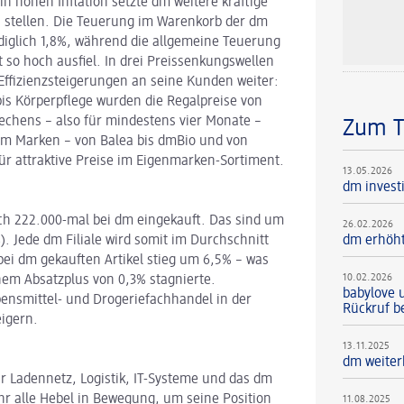
in hohen Inflation setzte dm weitere kräftige
 stellen. Die Teuerung im Warenkorb der dm
diglich 1,8%, während die allgemeine Teuerung
 so hoch ausfiel. In drei Preissenkungswellen
Effizienzsteigerungen an seine Kunden weiter:
is Körperpflege wurden die Regalpreise von
chens – also für mindestens vier Monate –
Zum 
 dm Marken – von Balea bis dmBio und von
für attraktive Preise im Eigenmarken-Sortiment.
13.05.2026
dm investi
ich 222.000-mal bei dm eingekauft. Das sind um
26.02.2026
dm erhöht
). Jede dm Filiale wird somit im Durchschnitt
bei dm gekauften Artikel stieg um 6,5% – was
10.02.2026
em Absatzplus von 0,3% stagnierte.
babylove 
nsmittel- und Drogeriefachhandel in der
Rückruf b
igern.
13.11.2025
dm weiter
ür Ladennetz, Logistik, IT-Systeme und das dm
hr alle Hebel in Bewegung, um seine Position
11.08.2025