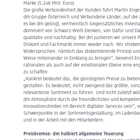
Marke (5,248 Mrd. Euro).
Die große Verbundenheit der Kunden führt Martin Enge
dm Gruppe Österreich und Verbundene Länder, auf die 
es bei dm gelingt, vermeintlich Gegensätzliches miteina
dominiert von Schwarz-Weiß-Denken, von Dafür und Dag
qualitativ und nachhaltig. Bei dm justieren wir unsere
Diskont und Fachmarkt immer wieder nach. Wir strebe
Widersprüchen: nämlich das diskontierende Prinzip und 
Weise miteinander in Einklang zu bringen“, benennt E
rationalen als auch auf der emotionalen Ebene eine 
zu schaffen.
„Konkret bedeutet das, die günstigsten Preise zu bieten
gestalten. Es bedeutet, nicht zwingend das größte, son
relevanteste Sortiment zu führen. Und nicht zuletzt wo
dm Atmosphäre durch die freundlichsten und kompetente
Innovationstreiber im Bereich digitaler Services sein“,
Schwerpunkte in der Sortimentsgestaltung, im Ladenba
und in der Arbeit mit den Mitarbeitern.
Preisbremse: dm halbiert allgemeine Teuerung