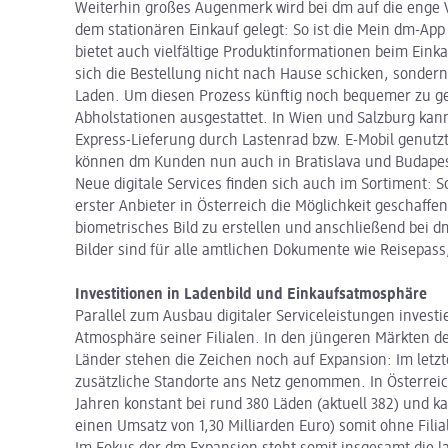
Weiterhin großes Augenmerk wird bei dm auf die enge 
dem stationären Einkauf gelegt: So ist die Mein dm-App
bietet auch vielfältige Produktinformationen beim Eink
sich die Bestellung nicht nach Hause schicken, sondern
Laden. Um diesen Prozess künftig noch bequemer zu ge
Abholstationen ausgestattet. In Wien und Salzburg kann
Express-Lieferung durch Lastenrad bzw. E-Mobil genutzt
können dm Kunden nun auch in Bratislava und Budapes
Neue digitale Services finden sich auch im Sortiment:
erster Anbieter in Österreich die Möglichkeit geschaffe
biometrisches Bild zu erstellen und anschließend bei 
Bilder sind für alle amtlichen Dokumente wie Reisepas
Investitionen in Ladenbild und Einkaufsatmosphäre
Parallel zum Ausbau digitaler Serviceleistungen investi
Atmosphäre seiner Filialen. In den jüngeren Märkten 
Länder stehen die Zeichen noch auf Expansion: Im letz
zusätzliche Standorte ans Netz genommen. In Österreich
Jahren konstant bei rund 380 Läden (aktuell 382) und 
einen Umsatz von 1,30 Milliarden Euro) somit ohne Fili