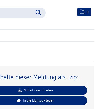
0
nhalte dieser Meldung als .zip:
Sofort downloaden
In die Lightbox legen