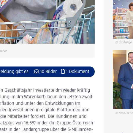
© dm/Helge 
scher
Meldung gibt es:
10 Bilder
1 Dokument
 Geschäftsjahr investierte dm wieder kräftig
klung im dm Warenkorb lag in den letzten zwölf
nflation und unter den Entwicklungen im
den Investitionen in digitale Plattformen und
© dm/APA-Fot
 die Mitarbeiter forciert. Die Kundinnen und
atzplus von 16,5% in der dm Gruppe Österreich
tz in der Ländergruppe über die 5-Milliarden-