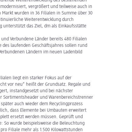
laufende Weiterentwicklung des bestehenden
e modernisiert, vergrößert und teilweise auch in
 Markt wurden in 36 Filialen in Summe über 30
ntinuierliche Weiterentwicklung durch
 unterstützt das Ziel, dm als Einkaufsstätte
und Verbundene Länder bereits 480 Filialen
e des laufenden Geschäftsjahres sollen rund
n Verbundenen Ländern im neuen Ladenbild
alen liegt ein starker Fokus auf der
cht vor neu“ heißt der Grundsatz. Regale und
ert, instandgesetzt und bei nächster
für Sortimentsheader und Warenbereichstrenner
 später auch wieder dem Recyclingprozess
lich, dass Elemente bei Umbauten erweitert
plett ersetzt werden müssen. Geprüft und
: So wurde beispielsweise die Beleuchtung
pro Filiale mehr als 1.500 Kilowattstunden