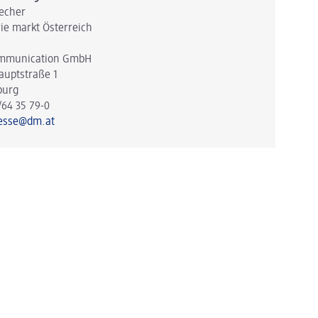
echer
ie markt Österreich
mmunication GmbH
auptstraße 1
burg
/64 35 79-0
esse@dm.at