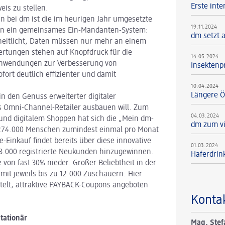
Erste int
eis zu stellen.
ten bei dm ist die im heurigen Jahr umgesetzte
19.11.2024
 in ein gemeinsames Ein-Mandanten-System:
dm setzt 
heitlicht, Daten müssen nur mehr an einem
wertungen stehen auf Knopfdruck für die
14.05.2024
Anwendungen zur Verbesserung von
Insektenpr
fort deutlich effizienter und damit
10.04.2024
Längere Ö
 den Genuss erweiterter digitaler
ls Omni-Channel-Retailer ausbauen will. Zum
04.03.2024
und digitalem Shoppen hat sich die „Mein dm-
dm zum vi
h 274.000 Menschen zumindest einmal pro Monat
e-Einkauf findet bereits über diese innovative
01.03.2024
333.000 registrierte Neukunden hinzugewinnen.
Haferdrin
von fast 30% nieder. Großer Beliebtheit in der
mit jeweils bis zu 12.000 Zuschauern: Hier
elt, attraktive PAYBACK-Coupons angeboten
Konta
tationär
Mag. Stef