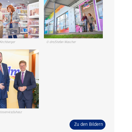
Kirchberger
© dm/Stefan Wascher
oservice/Juhasz
Zu den Bildern