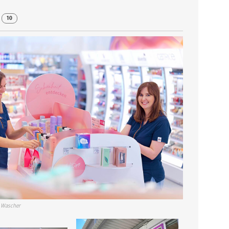
r
10
 Wascher