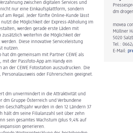
Verzahnung zwischen digitalen Services und
Pressespr
 nicht nur eine Einkaufsplattform, sondern
dm droger
auf am Regal. Jeder fünfte Online-Kunde lässt
 nutzt die Möglichkeit der Express-Abholung im
movea co
stalten, werden gerade erste Läden mit
Müllner H
 zusätzlich weiterhin die Möglichkeit der
5020 Salz
 werden. Diese innovative Serviceleistung
Tel.: 0662
t nutzen.
E-Mail:
pr
 So hat dm gemeinsam mit Partner CEWE als
n, mit der Passfoto-App am Handy ein
dm an der CEWE Fotostation auszudrucken. Die
s, Personalausweis oder Führerschein geeignet.
ert dm unvermindert in die Attraktivität und
der dm Gruppe Österreich und Verbundene
ten Geschäftsjahr wurden in den 12 Ländern 37
 hält dm seine Filialanzahl seit über zehn
kann sein gesamtes Wachstum (plus 9,4% auf
alexpansion generieren.