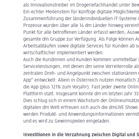
als Innovationstreiber im Drogeriefachhandel unter Bew
Ein echter Meilenstein für künftige digitale Möglichkei
Zusammenführung der länderindividuellen IT-Systeme
Prozesse wurden über alle 14 dm Länder hinweg verein
Punkt für alle betroffenen Länder erfasst werden, Aus
gesamte dm Gruppe zur Verfügung. Als Folge können 
Arbeitsabläufen sowie digitale Services für Kunden ab so
wirtschaftlicher implementiert werden.
Auch die Kundinnen und Kunden kommen unmittelbar in
Serviceleistungen, mit denen dm seine Vorreiterrolle a
zentralen Dreh- und Angelpunkt zwischen stationärem 
App“ entwickelt: Allein in Österreich nutzen monatlic
die App (plus 121% zum Vorjahr). Fast jeder zweite Onlin
Plattform statt. Insgesamt konnte dm im letzten Jahr 
Dies schlug sich in einem Wachstum der Onlineumsätze 
digitalen dm Welt erfreuen sich auch die dmLIVE Shows 
werden Produkt- und Anwendungsinformationen vermitt
und es wird zu Gewinnspielen eingeladen.
Investitionen in die Verzahnung zwischen Digital und S