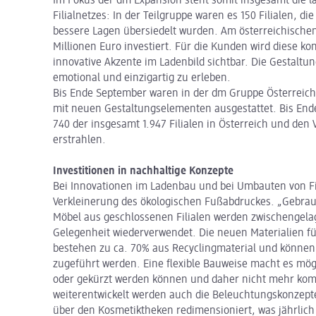
Im Fokus der dm Expansion steht somit insgesamt die 
Filialnetzes: In der Teilgruppe waren es 150 Filialen, di
bessere Lagen übersiedelt wurden. Am österreichischen
Millionen Euro investiert. Für die Kunden wird diese ko
innovative Akzente im Ladenbild sichtbar. Die Gestaltung
emotional und einzigartig zu erleben.
Bis Ende September waren in der dm Gruppe Österreich 
mit neuen Gestaltungselementen ausgestattet. Bis End
740 der insgesamt 1.947 Filialen in Österreich und de
erstrahlen.
Investitionen in nachhaltige Konzepte
Bei Innovationen im Ladenbau und bei Umbauten von Fili
Verkleinerung des ökologischen Fußabdruckes. „Gebrau
Möbel aus geschlossenen Filialen werden zwischengelag
Gelegenheit wiederverwendet. Die neuen Materialien 
bestehen zu ca. 70% aus Recyclingmaterial und können
zugeführt werden. Eine flexible Bauweise macht es mög
oder gekürzt werden können und daher nicht mehr kom
weiterentwickelt werden auch die Beleuchtungskonzepte
über den Kosmetiktheken redimensioniert, was jährlich 