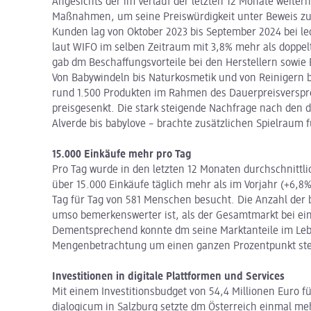
Angesichts der im Verlauf der letzten 12 Monate weiterh
Maßnahmen, um seine Preiswürdigkeit unter Beweis zu
Kunden lag von Oktober 2023 bis September 2024 bei le
laut WIFO im selben Zeitraum mit 3,8% mehr als doppelt
gab dm Beschaffungsvorteile bei den Herstellern sowie 
Von Babywindeln bis Naturkosmetik und von Reinigern b
rund 1.500 Produkten im Rahmen des Dauerpreisverspre
preisgesenkt. Die stark steigende Nachfrage nach den
Alverde bis babylove – brachte zusätzlichen Spielraum 
15.000 Einkäufe mehr pro Tag
Pro Tag wurde in den letzten 12 Monaten durchschnittl
über 15.000 Einkäufe täglich mehr als im Vorjahr (+6,8%
Tag für Tag von 581 Menschen besucht. Die Anzahl der 
umso bemerkenswerter ist, als der Gesamtmarkt bei ein
Dementsprechend konnte dm seine Marktanteile im Lebe
Mengenbetrachtung um einen ganzen Prozentpunkt ste
Investitionen in digitale Plattformen und Services
Mit einem Investitionsbudget von 54,4 Millionen Euro f
dialogicum in Salzburg setzte dm Österreich einmal me