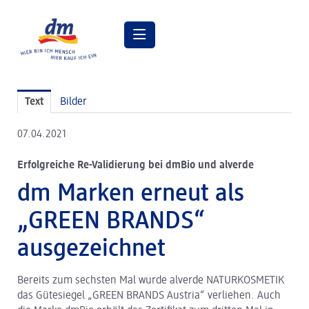
Pressemitteilungen
Text
Bilder
Pressebilder
07.04.2021
dm Geschäftsführung
Erfolgreiche Re-Validierung bei dmBio und alverde
dm Markt
dm Marken erneut als
dm friseurstudio
„GREEN BRANDS“
dm kosmetikstudio
ausgezeichnet
Verantwortung
Bereits zum sechsten Mal wurde alverde NATURKOSMETIK
Lehre bei dm
das Gütesiegel „GREEN BRANDS Austria“ verliehen. Auch
Arbeiten bei dm