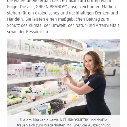
die Marke dmBio erhält das Zertifikat zum dritten Mal in
Folge. Die als „GREEN BRANDS“ ausgezeichneten Marken
dm Logistik
stehen für ein ökologisches und nachhaltigen Denken und
Handeln. Sie leisten einen maßgeblichen Beitrag zum
dm Online Shop
Schutz des Klimas, der Umwelt, der Natur und Artenvielfalt
sowie der Ressourcen.
PAYBACK
Über dm
Pressekontakt
ACTIVE BEAUTY
Die dm Marken alverde NATURKOSMETIK und dmBio
freuen sich zum wiederholten Mal über die Auszeichnung