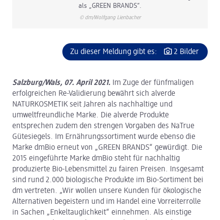
als „GREEN BRANDS“.
© dm/Wolfgang Lienbacher
Zu dieser Meldung gibt es:
2 Bilder
Salzburg/Wals, 07. April 2021.
Im Zuge der fünfmaligen
erfolgreichen Re-Validierung bewährt sich alverde
NATURKOSMETIK seit Jahren als nachhaltige und
umweltfreundliche Marke. Die alverde Produkte
entsprechen zudem den strengen Vorgaben des NaTrue
Gütesiegels. Im Ernährungssortiment wurde ebenso die
Marke dmBio erneut von „GREEN BRANDS“ gewürdigt. Die
2015 eingeführte Marke dmBio steht für nachhaltig
produzierte Bio-Lebensmittel zu fairen Preisen. Insgesamt
sind rund 2.000 biologische Produkte im Bio-Sortiment bei
dm vertreten. „Wir wollen unsere Kunden für ökologische
Alternativen begeistern und im Handel eine Vorreiterrolle
in Sachen „Enkeltauglichkeit“ einnehmen. Als einstige