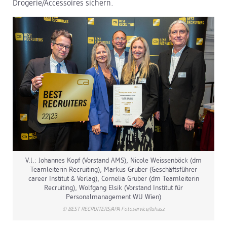
Drogerie/Accessoires sichern.
dm Logistik
dm Online Shop
PAYBACK
Über dm
Pressekontakt
ACTIVE BEAUTY
V.l.: Johannes Kopf (Vorstand AMS), Nicole Weissenböck (dm
Teamleiterin Recruiting), Markus Gruber (Geschäftsführer
career Institut & Verlag), Cornelia Gruber (dm Teamleiterin
Recruiting), Wolfgang Elsik (Vorstand Institut für
Personalmanagement WU Wien)
© BEST RECRUITERS/APA-Fotoservice/Juhasz