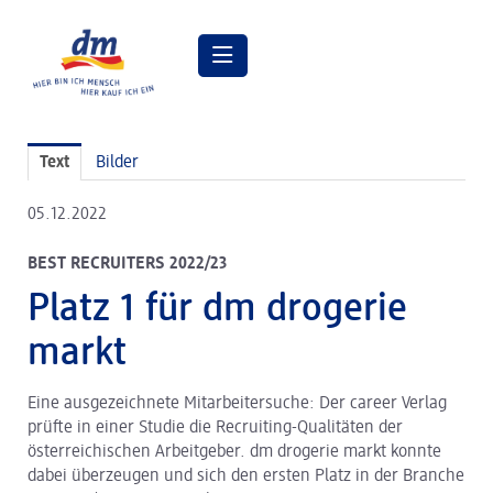
Pressemitteilungen
Text
Bilder
Pressebilder
05.12.2022
dm Geschäftsführung
BEST RECRUITERS 2022/23
dm Markt
Platz 1 für dm drogerie
dm friseurstudio
markt
dm kosmetikstudio
Eine ausgezeichnete Mitarbeitersuche: Der career Verlag
Verantwortung
prüfte in einer Studie die Recruiting-Qualitäten der
Lehre bei dm
österreichischen Arbeitgeber. dm drogerie markt konnte
dabei überzeugen und sich den ersten Platz in der Branche
Arbeiten bei dm