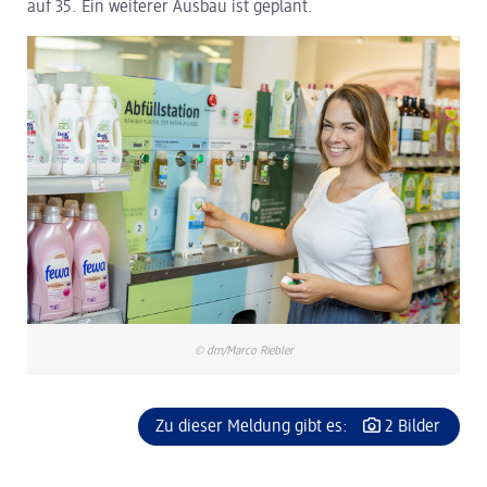
auf 35. Ein weiterer Ausbau ist geplant.
dm Logistik
dm Online Shop
PAYBACK
Über dm
Pressekontakt
ACTIVE BEAUTY
© dm/Marco Riebler
Zu dieser Meldung gibt es:
2 Bilder