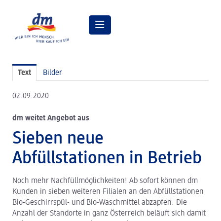
Pressemitteilungen
Text
Bilder
Pressebilder
02.09.2020
dm Geschäftsführung
dm weitet Angebot aus
dm Markt
Sieben neue
dm friseurstudio
Abfüllstationen in Betrieb
dm kosmetikstudio
Noch mehr Nachfüllmöglichkeiten! Ab sofort können dm
Verantwortung
Kunden in sieben weiteren Filialen an den Abfüllstationen
Lehre bei dm
Bio-Geschirrspül- und Bio-Waschmittel abzapfen. Die
Anzahl der Standorte in ganz Österreich beläuft sich damit
Arbeiten bei dm