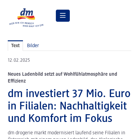
Pressemitteilungen
Text
Bilder
Pressebilder
12.02.2025
dm Geschäftsführung
Neues Ladenbild setzt auf Wohlfühlatmosphäre und
dm Markt
Effizienz
dm friseurstudio
dm investiert 37 Mio. Euro
dm kosmetikstudio
in Filialen: Nachhaltigkeit
Verantwortung
und Komfort im Fokus
Lehre bei dm
dm drogerie markt modernisiert laufend seine Filialen in
Arbeiten bei dm