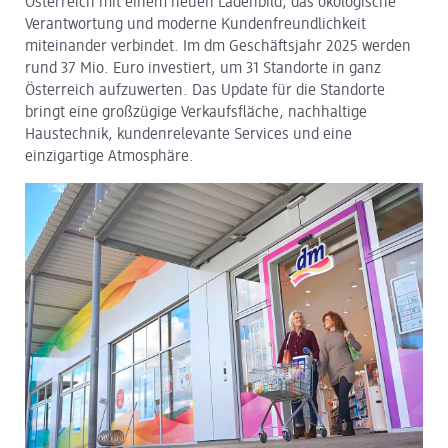
Österreich mit einem neuen Ladenbild, das ökologische
Verantwortung und moderne Kundenfreundlichkeit
dm Logistik
miteinander verbindet. Im dm Geschäftsjahr 2025 werden
rund 37 Mio. Euro investiert, um 31 Standorte in ganz
dm Online Shop
Österreich aufzuwerten. Das Update für die Standorte
bringt eine großzügige Verkaufsfläche, nachhaltige
PAYBACK
Haustechnik, kundenrelevante Services und eine
einzigartige Atmosphäre.
Über dm
Pressekontakt
ACTIVE BEAUTY