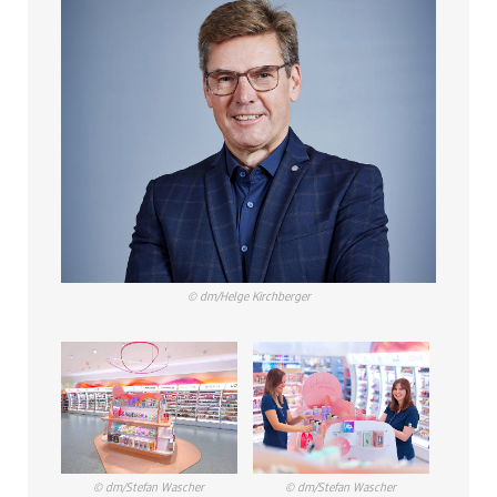
© dm/Helge Kirchberger
© dm/Stefan Wascher
© dm/Stefan Wascher