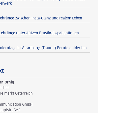
terwerk
Lehrlinge zwischen Insta-Glanz und realem Leben
Lehrlinge unterstützen Brustkrebspatientinnen
lerntage in Vorarlberg: (Traum-) Berufe entdecken
kt
an Ornig
echer
ie markt Österreich
mmunication GmbH
auptstraße 1