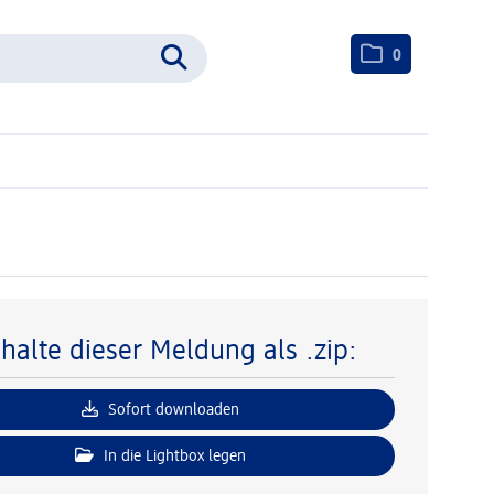
0
nhalte dieser Meldung als .zip:
Sofort downloaden
In die Lightbox legen