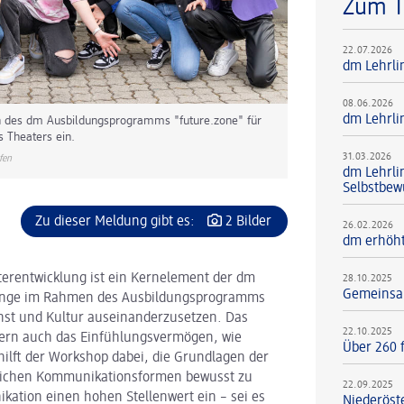
Zum 
22.07.2026
dm Lehrli
08.06.2026
dm Lehrli
n des dm Ausbildungsprogramms "future.zone" für
s Theaters ein.
31.03.2026
fen
dm Lehrli
Selbstbew
Zu dieser Meldung gibt es:
2 Bilder
26.02.2026
dm erhöht
terentwicklung ist ein Kernelement der dm
28.10.2025
Gemeinsam
rlinge im Rahmen des Ausbildungsprogramms
unst und Kultur auseinanderzusetzen. Das
22.10.2025
ondern auch das Einfühlungsvermögen, wie
Über 260 f
ilft der Workshop dabei, die Grundlagen der
dlichen Kommunikationsformen bewusst zu
22.09.2025
ation einen hohen Stellenwert ein – sei es
Niederöst