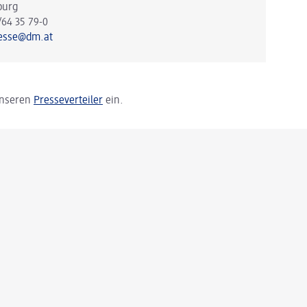
burg
/64 35 79-0
esse@dm.at
 unseren
Presseverteiler
ein.