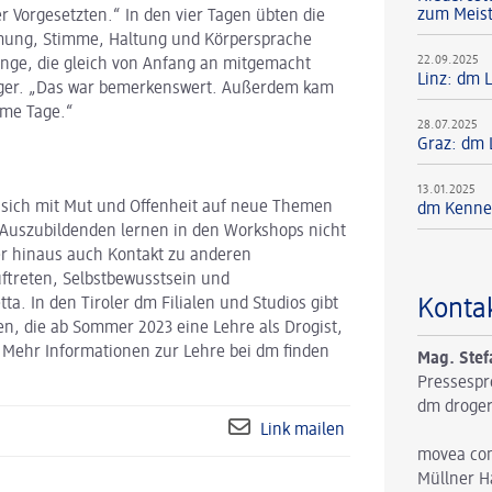
zum Meis
 Vorgesetzten.“ In den vier Tagen übten die
Atmung, Stimme, Haltung und Körpersprache
22.09.2025
inge, die gleich von Anfang an mitgemacht
Linz: dm 
gger. „Das war bemerkenswert. Außerdem kam
ame Tage.“
28.07.2025
Graz: dm 
13.01.2025
 sich mit Mut und Offenheit auf neue Themen
dm Kennen
 Auszubildenden lernen in den Workshops nicht
er hinaus auch Kontakt zu anderen
ftreten, Selbstbewusstsein und
Konta
ta. In den Tiroler dm Filialen und Studios gibt
en, die ab Sommer 2023 eine Lehre als Drogist,
 Mehr Informationen zur Lehre bei dm finden
Mag. Stef
Pressespr
dm droger
Link mailen
movea co
Müllner H