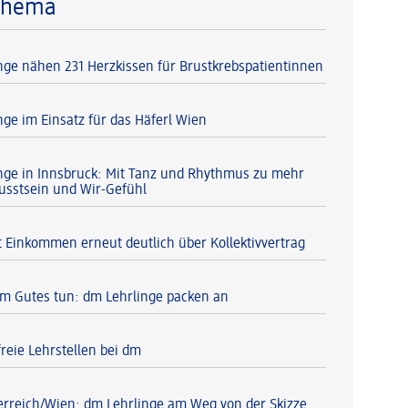
Thema
nge nähen 231 Herzkissen für Brustkrebspatientinnen
nge im Einsatz für das Häferl Wien
nge in Innsbruck: Mit Tanz und Rhythmus zu mehr
usstsein und Wir-Gefühl
 Einkommen erneut deutlich über Kollektivvertrag
 Gutes tun: dm Lehrlinge packen an
reie Lehrstellen bei dm
erreich/Wien: dm Lehrlinge am Weg von der Skizze