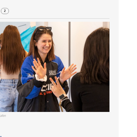
r
2
afen