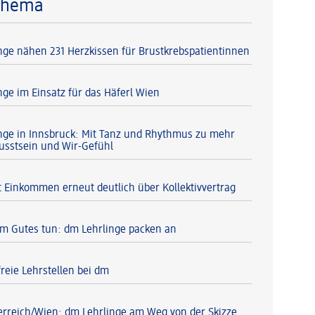
Thema
nge nähen 231 Herzkissen für Brustkrebspatientinnen
nge im Einsatz für das Häferl Wien
nge in Innsbruck: Mit Tanz und Rhythmus zu mehr
usstsein und Wir-Gefühl
 Einkommen erneut deutlich über Kollektivvertrag
 Gutes tun: dm Lehrlinge packen an
reie Lehrstellen bei dm
erreich/Wien: dm Lehrlinge am Weg von der Skizze