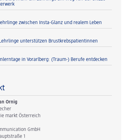
terwerk
Lehrlinge zwischen Insta-Glanz und realem Leben
Lehrlinge unterstützen Brustkrebspatientinnen
lerntage in Vorarlberg: (Traum-) Berufe entdecken
kt
an Ornig
echer
ie markt Österreich
mmunication GmbH
auptstraße 1