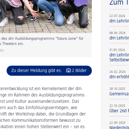
Zum 
22.07.2026
dm Lehrli
08.06.2026
dm Lehrli
n des dm Ausbildungsprogramms "future.zone" für
s Theaters ein.
31.03.2026
fen
dm Lehrli
Selbstbew
Zu dieser Meldung gibt es:
2 Bilder
26.02.2026
dm erhöht
terentwicklung ist ein Kernelement der dm
28.10.2025
Gemeinsam
rlinge im Rahmen des Ausbildungsprogramms
unst und Kultur auseinanderzusetzen. Das
22.10.2025
ondern auch das Einfühlungsvermögen, wie
Über 260 f
ilft der Workshop dabei, die Grundlagen der
dlichen Kommunikationsformen bewusst zu
22.09.2025
ation einen hohen Stellenwert ein – sei es
Niederöst