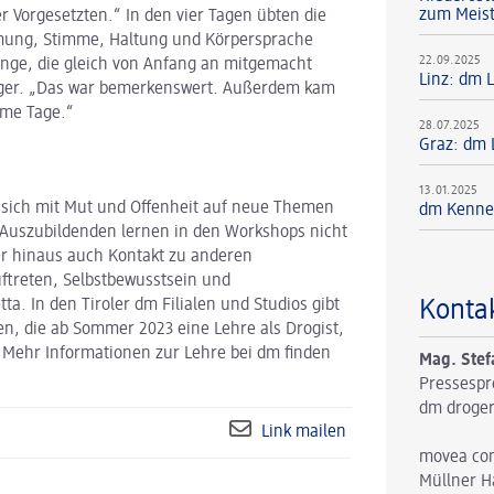
zum Meis
 Vorgesetzten.“ In den vier Tagen übten die
Atmung, Stimme, Haltung und Körpersprache
22.09.2025
inge, die gleich von Anfang an mitgemacht
Linz: dm 
gger. „Das war bemerkenswert. Außerdem kam
ame Tage.“
28.07.2025
Graz: dm 
13.01.2025
 sich mit Mut und Offenheit auf neue Themen
dm Kennen
 Auszubildenden lernen in den Workshops nicht
er hinaus auch Kontakt zu anderen
ftreten, Selbstbewusstsein und
Konta
ta. In den Tiroler dm Filialen und Studios gibt
en, die ab Sommer 2023 eine Lehre als Drogist,
 Mehr Informationen zur Lehre bei dm finden
Mag. Stef
Pressespr
dm droger
Link mailen
movea co
Müllner H