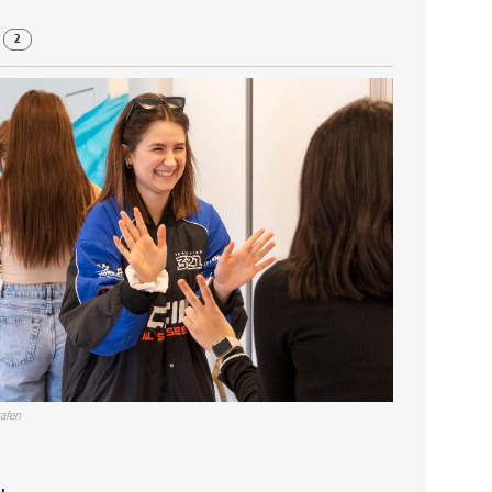
r
2
afen