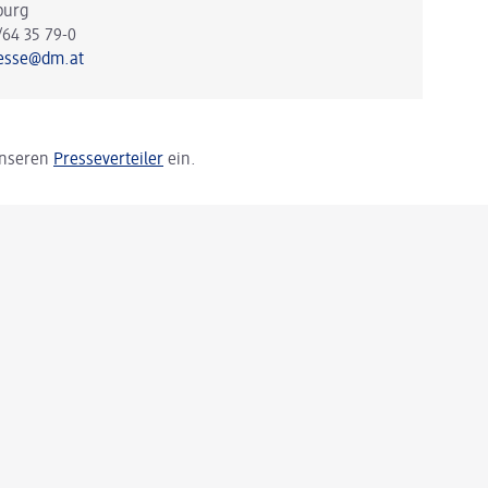
burg
/64 35 79-0
esse@dm.at
 unseren
Presseverteiler
ein.