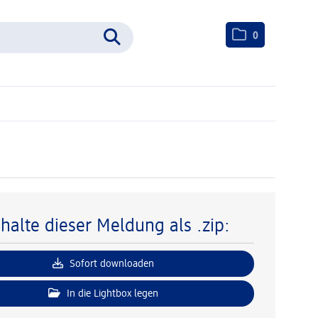
0
nhalte dieser Meldung als .zip:
Sofort downloaden
In die Lightbox legen