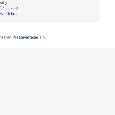
burg
/64 35 79-0
esse@dm.at
 unseren
Presseverteiler
ein.