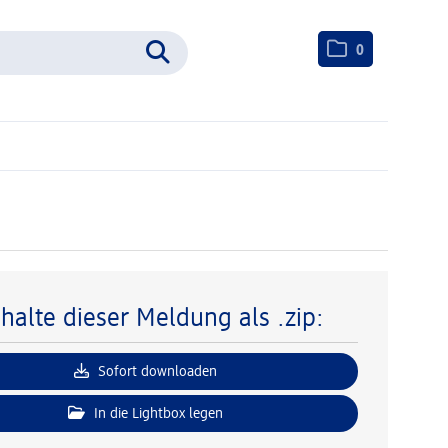
0
nhalte dieser Meldung als .zip:
Sofort downloaden
In die Lightbox legen