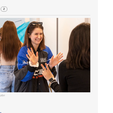
r
2
afen