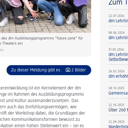
Zum 
22.07.2026
dm Lehrli
08.06.2026
dm Lehrli
n des dm Ausbildungsprogramms "future.zone" für
s Theaters ein.
31.03.2026
fen
dm Lehrli
Selbstbew
Zu dieser Meldung gibt es:
2 Bilder
26.02.2026
dm erhöht
terentwicklung ist ein Kernelement der dm
28.10.2025
Gemeinsam
rlinge im Rahmen des Ausbildungsprogramms
unst und Kultur auseinanderzusetzen. Das
22.10.2025
ondern auch das Einfühlungsvermögen, wie
Über 260 f
ilft der Workshop dabei, die Grundlagen der
dlichen Kommunikationsformen bewusst zu
22.09.2025
ation einen hohen Stellenwert ein – sei es
Niederöst