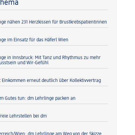
Thema
nge nähen 231 Herzkissen für Brustkrebspatientinnen
nge im Einsatz für das Häferl Wien
nge in Innsbruck: Mit Tanz und Rhythmus zu mehr
usstsein und Wir-Gefühl
 Einkommen erneut deutlich über Kollektivvertrag
 Gutes tun: dm Lehrlinge packen an
reie Lehrstellen bei dm
erreich/Wien: dm Lehrlinge am Weg von der Skizze