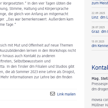
zum Meis
 Vorgesetzten.“ In den vier Tagen übten die
Atmung, Stimme, Haltung und Körpersprache
22.09.2025
inge, die gleich von Anfang an mitgemacht
Linz: dm 
gger. „Das war bemerkenswert. Außerdem kam
ame Tage.“
28.07.2025
Graz: dm 
13.01.2025
 sich mit Mut und Offenheit auf neue Themen
dm Kennen
 Auszubildenden lernen in den Workshops nicht
er hinaus auch Kontakt zu anderen
ftreten, Selbstbewusstsein und
Konta
ta. In den Tiroler dm Filialen und Studios gibt
en, die ab Sommer 2023 eine Lehre als Drogist,
 Mehr Informationen zur Lehre bei dm finden
Mag. Stef
Pressespr
dm droger
Link mailen
movea co
Müllner H