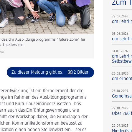
Zum 
22.07.2026
dm Lehrli
08.06.2026
dm Lehrli
n des dm Ausbildungsprogramms "future.zone" für
s Theaters ein.
31.03.2026
fen
dm Lehrli
Selbstbew
Zu dieser Meldung gibt es:
2 Bilder
26.02.2026
dm erhöht
terentwicklung ist ein Kernelement der dm
28.10.2025
Gemeinsam
rlinge im Rahmen des Ausbildungsprogramms
unst und Kultur auseinanderzusetzen. Das
22.10.2025
ondern auch das Einfühlungsvermögen, wie
Über 260 f
ilft der Workshop dabei, die Grundlagen der
dlichen Kommunikationsformen bewusst zu
22.09.2025
ation einen hohen Stellenwert ein – sei es
Niederöst