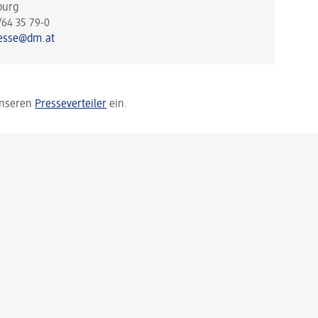
burg
/64 35 79-0
esse@dm.at
 unseren
Presseverteiler
ein.