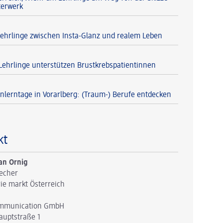
terwerk
Lehrlinge zwischen Insta-Glanz und realem Leben
Lehrlinge unterstützen Brustkrebspatientinnen
lerntage in Vorarlberg: (Traum-) Berufe entdecken
kt
an Ornig
echer
ie markt Österreich
mmunication GmbH
auptstraße 1