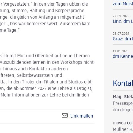
zum Meis
 Vorgesetzten.“ In den vier Tagen übten die
Atmung, Stimme, Haltung und Körpersprache
22.09.2025
inge, die gleich von Anfang an mitgemacht
Linz: dm 
gger. „Das war bemerkenswert. Außerdem kam
ame Tage.“
28.07.2025
Graz: dm 
13.01.2025
 sich mit Mut und Offenheit auf neue Themen
dm Kennen
 Auszubildenden lernen in den Workshops nicht
er hinaus auch Kontakt zu anderen
ftreten, Selbstbewusstsein und
Konta
ta. In den Tiroler dm Filialen und Studios gibt
en, die ab Sommer 2023 eine Lehre als Drogist,
 Mehr Informationen zur Lehre bei dm finden
Mag. Stef
Pressespr
dm droger
Link mailen
movea co
Müllner H