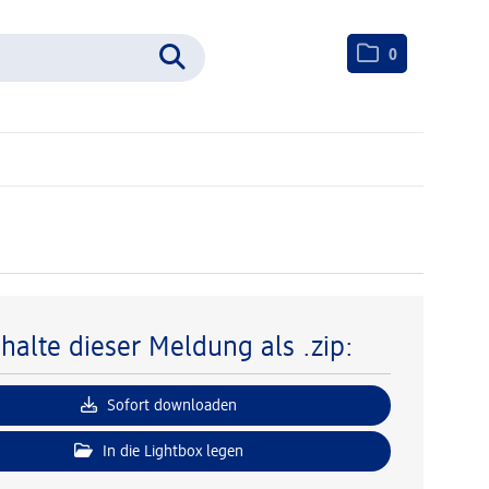
0
nhalte dieser Meldung als .zip:
Sofort downloaden
In die Lightbox legen