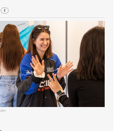
r
2
afen