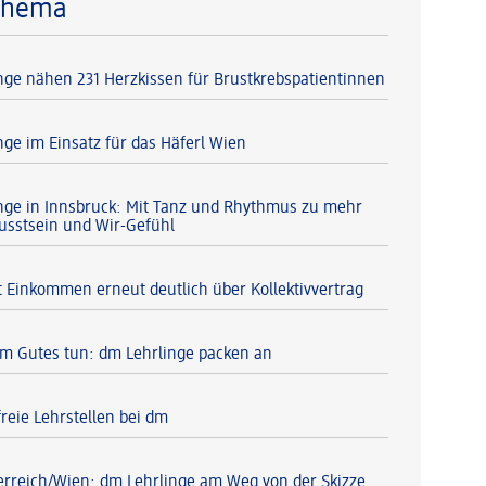
Thema
nge nähen 231 Herzkissen für Brustkrebspatientinnen
nge im Einsatz für das Häferl Wien
nge in Innsbruck: Mit Tanz und Rhythmus zu mehr
usstsein und Wir-Gefühl
 Einkommen erneut deutlich über Kollektivvertrag
 Gutes tun: dm Lehrlinge packen an
reie Lehrstellen bei dm
erreich/Wien: dm Lehrlinge am Weg von der Skizze