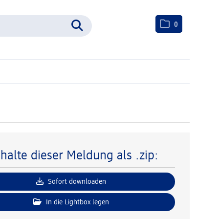
0
nhalte dieser Meldung als .zip:
Sofort downloaden
In die Lightbox legen