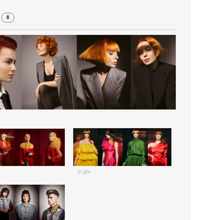
r
8
© dm