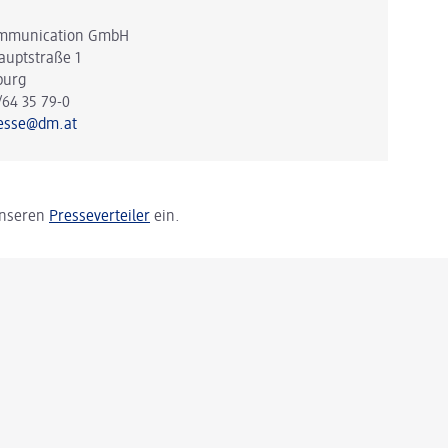
mmunication GmbH
auptstraße 1
burg
/64 35 79-0
esse@dm.at
 unseren
Presseverteiler
ein.