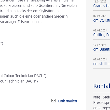
nzubringen. Die Hairdressing Awards sind eine
12.01.2022
ks zu kreieren und zu präsentieren. „Die vielen
Graues Ha
rendigen Looks der dm Stylistinnen
ionen auch die eine oder andere Siegerin
07.09.2021
dm Stylis
tsmanager Friseur bei dm.
02.08.2021
Cutting E
")
14.07.2021
dm Qualitä
03.03.2021
dm stellt
al Colour Technician DACH")
lour Technician DACH")
Konta
Mag. Stef
Link mailen
Pressespr
dm droger