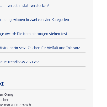
ar – veredeln statt verstecken!
tinnen gewinnen in zwei von vier Kategorien
dge Award: Die Nominierungen stehen fest
tstrainerin setzt Zeichen für Vielfalt und Toleranz
 neue Trendlooks 2021 vor
kt
an Ornig
echer
ie markt Österreich