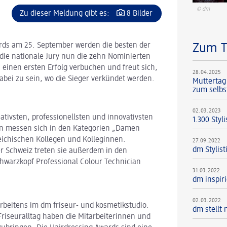
© dm
Zu dieser Meldung gibt es:
8 Bilder
rds am 25. September werden die besten der
Zum 
die nationale Jury nun die zehn Nominierten
s einen ersten Erfolg verbuchen und freut sich,
28.04.2025
abei zu sein, wo die Sieger verkündet werden.
Muttertag
zum selbs
02.03.2023
ativsten, professionellsten und innovativsten
1.300 Styl
en messen sich in den Kategorien „Damen
eichischen Kollegen und Kolleginnen.
27.09.2022
dm Stylis
 Schweiz treten sie außerdem in den
warzkopf Professional Colour Technician
31.03.2022
dm inspir
02.03.2022
 Arbeitens im dm friseur- und kosmetikstudio.
dm stellt 
Friseuralltag haben die Mitarbeiterinnen und