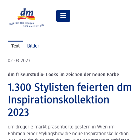
Pressemitteilungen
Text
Bilder
Pressebilder
02.03.2023
dm Geschäftsführung
dm friseurstudio: Looks im Zeichen der neuen Farbe
dm Markt
1.300 Stylisten feierten dm
dm friseurstudio
Inspirationskollektion
dm kosmetikstudio
2023
Verantwortung
dm drogerie markt präsentierte gestern in Wien im
Lehre bei dm
Rahmen einer Stylingshow die neue Inspirationskollektion
Arbeiten bei dm