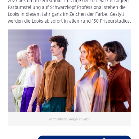
2023 des dm friseurstudio. Im Zuge der mit März erfolgten
Farbumstellung auf Schwarzkopf Professional stehen die
dm Logistik
Looks in diesem Jahr ganz im Zeichen der Farbe. Gestylt
werden die Looks ab sofort in allen rund 150 Friseurstudios.
dm Online Shop
PAYBACK
Über dm
Pressekontakt
ACTIVE BEAUTY
© dm/Martin Steiger imSalon