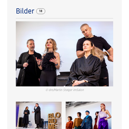
Bilder
18
© dm/Martin Steiger imSalon