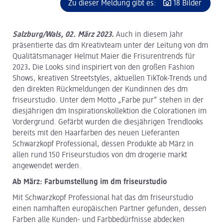
Zu dieser Meldung gibt es:
18 Bilder
Salzburg/Wals, 02. März 2023.
Auch in diesem Jahr
präsentierte das dm Kreativteam unter der Leitung von dm
Qualitätsmanager Helmut Maier die Frisurentrends für
2023
.
Die Looks sind inspiriert von den großen Fashion
Shows, kreativen Streetstyles, aktuellen TikTok-Trends und
den direkten Rückmeldungen der Kundinnen des dm
friseurstudio. Unter dem Motto „Farbe pur“ stehen in der
diesjährigen dm Inspirationskollektion die Colorationen im
Vordergrund. Gefärbt wurden die diesjährigen Trendlooks
bereits mit den Haarfarben des neuen Lieferanten
Schwarzkopf Professional, dessen Produkte ab März in
allen rund 150 Friseurstudios von dm drogerie markt
angewendet werden.
Ab März: Farbumstellung im dm friseurstudio
Mit Schwarzkopf Professional hat das dm friseurstudio
einen namhaften europäischen Partner gefunden, dessen
Farben alle Kunden- und Farbbedürfnisse abdecken