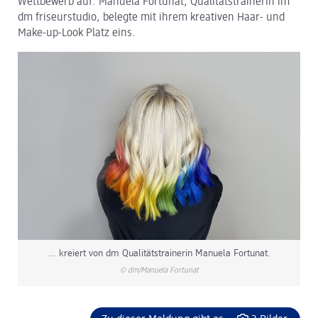
Wettbewerb auf. Manuela Fortunat, Qualitätstrainerin im
dm friseurstudio, belegte mit ihrem kreativen Haar- und
dm Logistik
Make-up-Look Platz eins.
dm Online Shop
PAYBACK
Über dm
Pressekontakt
ACTIVE BEAUTY
… kreiert von dm Qualitätstrainerin Manuela Fortunat.
© dm/Manuela Fortunat