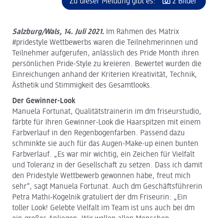
Zu dieser Meldung gibt es:
2 Bilder
Salzburg/Wals, 14. Juli 2021.
Im Rahmen des Matrix
#pridestyle Wettbewerbs waren die Teilnehmerinnen und
Teilnehmer aufgerufen, anlässlich des Pride Month ihren
persönlichen Pride-Style zu kreieren. Bewertet wurden die
Einreichungen anhand der Kriterien Kreativität, Technik,
Ästhetik und Stimmigkeit des Gesamtlooks.
Der Gewinner-Look
Manuela Fortunat, Qualitätstrainerin im dm friseurstudio,
färbte für Ihren Gewinner-Look die Haarspitzen mit einem
Farbverlauf in den Regenbogenfarben. Passend dazu
schminkte sie auch für das Augen-Make-up einen bunten
Farbverlauf. „Es war mir wichtig, ein Zeichen für Vielfalt
und Toleranz in der Gesellschaft zu setzen. Dass ich damit
den Pridestyle Wettbewerb gewonnen habe, freut mich
sehr“, sagt Manuela Fortunat. Auch dm Geschäftsführerin
Petra Mathi-Kogelnik gratuliert der dm Friseurin: „Ein
toller Look! Gelebte Vielfalt im Team ist uns auch bei dm