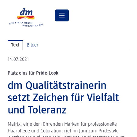
Pressemitteilungen
Text
Bilder
Pressebilder
14.07.2021
dm Geschäftsführung
Platz eins für Pride-Look
dm Markt
dm Qualitätstrainerin
dm friseurstudio
setzt Zeichen für Vielfalt
dm kosmetikstudio
und Toleranz
Verantwortung
Matrix, eine der führenden Marken für professionelle
Lehre bei dm
Haarpflege und Coloration, rief im Juni zum Pridestyle
Arbeiten bei dm