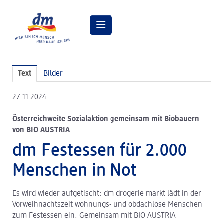
Pressemitteilungen
Text
Bilder
Pressebilder
27.11.2024
dm Geschäftsführung
Österreichweite Sozialaktion gemeinsam mit Biobauern
dm Markt
von BIO AUSTRIA
dm friseurstudio
dm Festessen für 2.000
dm kosmetikstudio
Menschen in Not
Verantwortung
Es wird wieder aufgetischt: dm drogerie markt lädt in der
Lehre bei dm
Vorweihnachtszeit wohnungs- und obdachlose Menschen
zum Festessen ein. Gemeinsam mit BIO AUSTRIA
Arbeiten bei dm