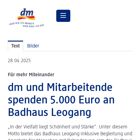
Pressemitteilungen
Text
Bilder
Pressebilder
28.04.2025
dm Geschäftsführung
Für mehr Miteinander
dm Markt
dm und Mitarbeitende
dm friseurstudio
spenden 5.000 Euro an
dm kosmetikstudio
Badhaus Leogang
Verantwortung
„In der Vielfalt liegt Schönheit und Stärke“: Unter diesem
Lehre bei dm
Motto bietet das Badhaus Leogang inklusive Begleitung und
Arbeiten bei dm