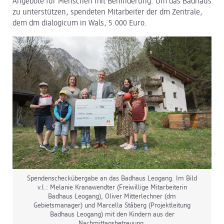
Angebote für Menschen mit Behinderung. Um das Badhaus
zu unterstützen, spendeten Mitarbeiter der dm Zentrale,
dm Logistik
dem dm dialogicum in Wals, 5.000 Euro.
dm Online Shop
PAYBACK
Über dm
Pressekontakt
ACTIVE BEAUTY
Spendenscheckübergabe an das Badhaus Leogang. Im Bild
v.l.: Melanie Kranawendter (Freiwillige Mitarbeiterin
Badhaus Leogang), Oliver Mitterlechner (dm
Gebietsmanager) und Marcella Ståberg (Projektleitung
Badhaus Leogang) mit den Kindern aus der
Nachmittagsbetreuung.