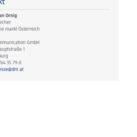
kt
an Ornig
echer
ie markt Österreich
mmunication GmbH
auptstraße 1
burg
/64 35 79-0
esse@dm.at