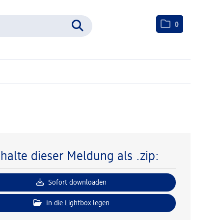
0
nhalte dieser Meldung als .zip:
Sofort downloaden
In die Lightbox legen