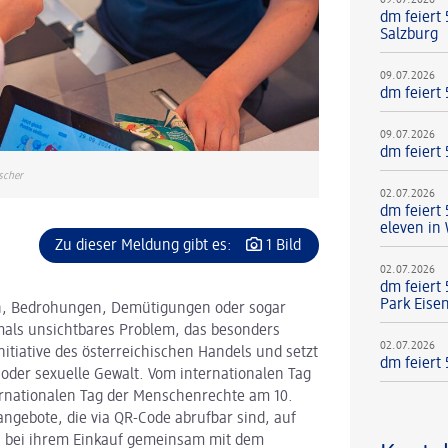
09.07.2026
dm feiert
Salzburg
09.07.2026
dm feiert
09.07.2026
dm feiert
scher
02.07.2026
dm feiert
eleven in
Zu dieser Meldung gibt es:
1 Bild
02.07.2026
dm feiert
Park Eise
n, Bedrohungen, Demütigungen oder sogar
mals unsichtbares Problem, das besonders
02.07.2026
nitiative des österreichischen Handels und setzt
dm feiert 
 oder sexuelle Gewalt. Vom internationalen Tag
rnationalen Tag der Menschenrechte am 10.
gebote, die via QR-Code abrufbar sind, auf
 bei ihrem Einkauf gemeinsam mit dem