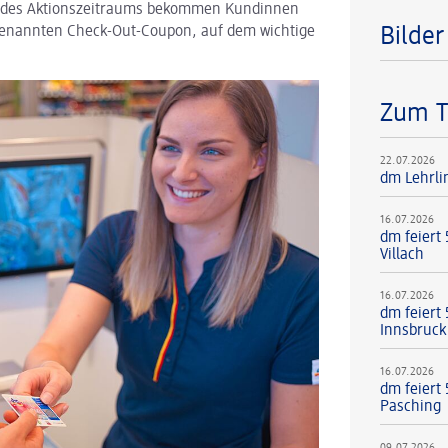
 des Aktionszeitraums bekommen Kundinnen
enannten Check-Out-Coupon, auf dem wichtige
Bilde
Zum 
22.07.2026
dm Lehrli
16.07.2026
dm feiert
Villach
16.07.2026
dm feiert 
Innsbruck
16.07.2026
dm feiert 
Pasching