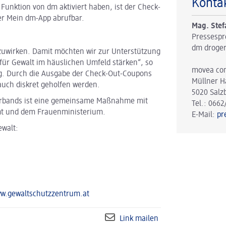
Konta
Funktion von dm aktiviert haben, ist der Check-
er Mein dm-App abrufbar.
Mag. Stef
Pressespr
dm droger
itzuwirken. Damit möchten wir zur Unterstützung
 für Gewalt im häuslichen Umfeld stärken“, so
movea co
g. Durch die Ausgabe der Check-Out-Coupons
Müllner H
auch diskret geholfen werden.
5020 Salz
verbands ist eine gemeinsame Maßnahme mit
Tel.: 0662
mt und dem Frauenministerium.
E-Mail:
pr
ewalt:
w.gewaltschutzzentrum.at
Link mailen