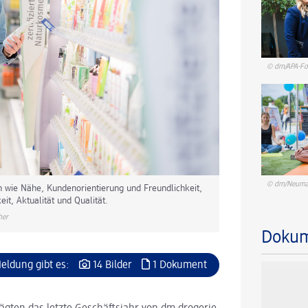
© dm/APA-Fot
© dm/Neuma
n wie Nähe, Kundenorientierung und Freundlichkeit,
eit, Aktualität und Qualität.
her
Doku
Meldung gibt es:
14 Bilder
1 Dokument