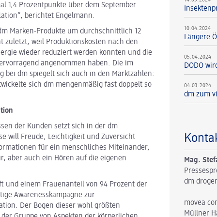
mal 1,4 Prozentpunkte über dem September
Insektenpr
nflation“, berichtet Engelmann.
10.04.2024
 dm Marken-Produkte um durchschnittlich 12
Längere Ö
ht zuletzt, weil Produktionskosten nach den
ergie wieder reduziert werden konnten und die
05.04.2024
hervorragend angenommen haben. Die im
DODO wird
g bei dm spiegelt sich auch in den Marktzahlen:
wickelte sich dm mengenmäßig fast doppelt so
04.03.2024
dm zum vi
tion
sen der Kunden setzt sich in der dm
Konta
e will Freude, Leichtigkeit und Zuversicht
ormationen für ein menschliches Miteinander,
, aber auch ein Hören auf die eigenen
Mag. Stef
Pressespr
dm droger
ft und einem Frauenanteil von 94 Prozent der
natige Awarenesskampagne zur
movea co
tion. Der Bogen dieser wohl größten
Müllner H
r der Gruppe von Aspekten der körperlichen