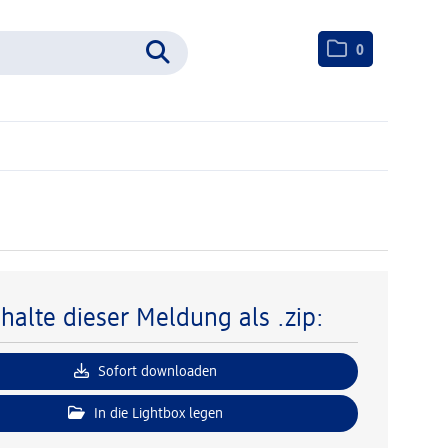
0
nhalte dieser Meldung als .zip:
Sofort downloaden
In die Lightbox legen