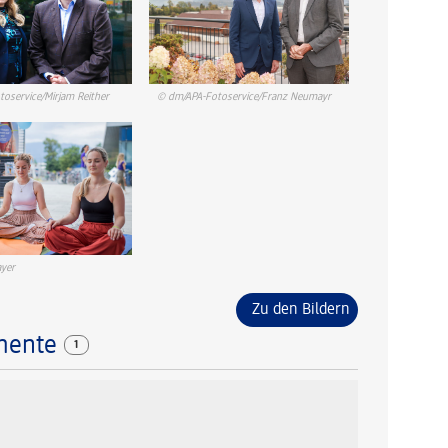
oservice/Mirjam Reither
© dm/APA-Fotoservice/Franz Neumayr
yer
Zu den Bildern
mente
1