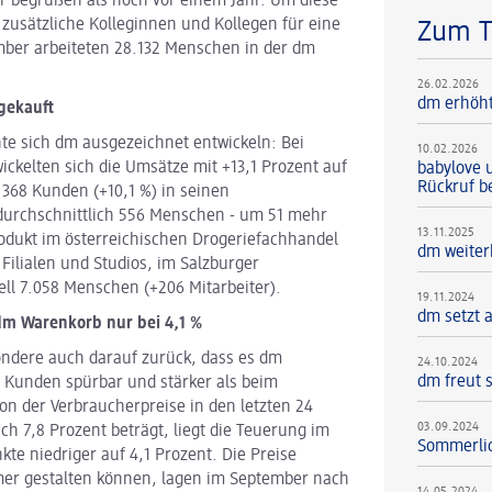
hr begrüßen als noch vor einem Jahr. Um diese
zusätzliche Kolleginnen und Kollegen für eine
Zum 
ember arbeiteten 28.132 Menschen in der dm
26.02.2026
dm erhöht
gekauft
e sich dm ausgezeichnet entwickeln: Bei
10.02.2026
wickelten sich die Umsätze mit +13,1
Prozent auf
babylove 
Rückruf b
.368 Kunden (+10,1 %) in seinen
s durchschnittlich 556 Menschen - um 51 mehr
13.11.2025
rodukt im österreichischen Drogeriefachhandel
dm weiter
 Filialen und Studios, im Salzburger
ell 7.058 Menschen (+206 Mitarbeiter).
19.11.2024
dm setzt 
 dm Warenkorb nur bei 4,1 %
ondere auch darauf zurück, dass es dm
24.10.2024
dm freut 
 Kunden spürbar und stärker als beim
on der Verbraucherpreise in den letzten 24
03.09.2024
ich 7,8 Prozent beträgt, liegt die Teuerung im
Sommerlic
e niedriger auf 4,1 Prozent. Die Preise
er gestalten können, lagen im September nach
14.05.2024