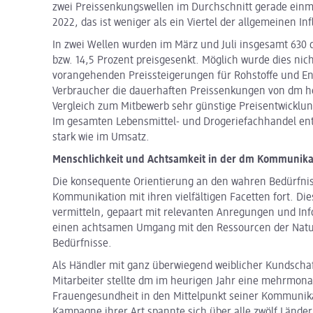
zwei Preissenkungswellen im Durchschnitt gerade ein
2022, das ist weniger als ein Viertel der allgemeinen I
In zwei Wellen wurden im März und Juli insgesamt 630
bzw. 14,5 Prozent preisgesenkt. Möglich wurde dies nic
vorangehenden Preissteigerungen für Rohstoffe und En
Verbraucher die dauerhaften Preissenkungen von dm 
Vergleich zum Mitbewerb sehr günstige Preisentwicklun
Im gesamten Lebensmittel- und Drogeriefachhandel ent
stark wie im Umsatz.
Menschlichkeit und Achtsamkeit in der dm Kommunika
Die konsequente Orientierung an den wahren Bedürfnis
Kommunikation mit ihren vielfältigen Facetten fort. Dies
vermitteln, gepaart mit relevanten Anregungen und Inf
einen achtsamen Umgang mit den Ressourcen der Natur
Bedürfnisse.
Als Händler mit ganz überwiegend weiblicher Kundscha
Mitarbeiter stellte dm im heurigen Jahr eine mehrmo
Frauengesundheit in den Mittelpunkt seiner Kommunika
Kampagne ihrer Art spannte sich über alle zwölf Lände