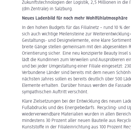
Zukunftstechnologien der Logistik, 2,5 Millionen in die
(dm Zentrale) in Salzburg.
Neues Ladenbild für noch mehr Wohlfühlatmosphäre
In den hohen Budgets für das Filialnetz – rund 10 % der
sich auch wichtige Meilensteine zur Weiterentwicklung 
Gestaltungs- und Designelemente, eine klare Sortimen
breite Gänge stellen gemeinsam mit den abgesenkten R
Orientierung sicher. Eine neu konzipierte Beauty Insel 
lädt die Kundinnen zum Verweilen und Ausprobieren ei
und bei jeder Umgestaltung einer Filiale eingesetzt: 23
Verbundene Länder sind bereits mit dem neuen Schönhe
nächsten Jahres sollen es bereits deutlich über 500 Lä
Elemente erhalten. Darüber hinaus werden die Fassade
sympathischen Auftritt verschönt.
Klare Zielsetzungen bei der Entwicklung des neuen Lad
Fußabdrucks und des Energiebedarfs. Recycling- und Up
wiederverwendbare Materialien wurden in allen Bereich
mindestens 30 Prozent aller neuen Bauteile aus Recycli
Kunststoffe in der Filialeinrichtung aus 100 Prozent Rec