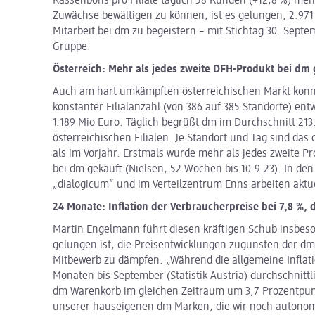
Kassenbons pro Filiale täglich 58 Kunden (+12,8 %) me
Zuwächse bewältigen zu können, ist es gelungen, 2.971 
Mitarbeit bei dm zu begeistern – mit Stichtag 30. Sept
Gruppe.
Österreich: Mehr als jedes zweite DFH-Produkt bei dm 
Auch am hart umkämpften österreichischen Markt konnt
konstanter Filialanzahl (von 386 auf 385 Standorte) ent
1.189
Mio Euro. Täglich begrüßt dm im Durchschnitt 213
österreichischen Filialen. Je Standort und Tag sind da
als im Vorjahr. Erstmals wurde mehr als jedes zweite P
bei dm gekauft (Nielsen, 52 Wochen bis 10.9.23). In den
„dialogicum“ und im Verteilzentrum Enns arbeiten aktu
24 Monate: Inflation der Verbraucherpreise bei 7,8 %,
Martin Engelmann führt diesen kräftigen Schub insbes
gelungen ist, die Preisentwicklungen zugunsten der dm
Mitbewerb zu dämpfen: „Während die allgemeine Inflati
Monaten bis September (Statistik Austria) durchschnittl
dm Warenkorb im gleichen Zeitraum um 3,7 Prozentpunkt
unserer hauseigenen dm Marken, die wir noch autonom