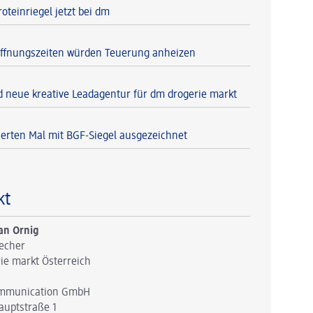
oteinriegel jetzt bei dm
ffnungszeiten würden Teuerung anheizen
 neue kreative Leadagentur für dm drogerie markt
erten Mal mit BGF-Siegel ausgezeichnet
kt
an Ornig
echer
ie markt Österreich
mmunication GmbH
auptstraße 1