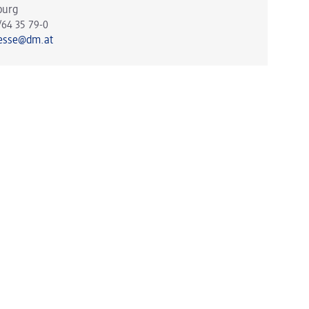
burg
/64 35 79-0
esse@dm.at