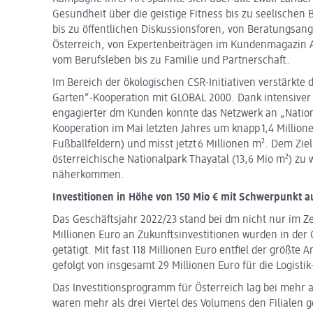
Gesundheit über die geistige Fitness bis zu seelischen
bis zu öffentlichen Diskussionsforen, von Beratungsang
Österreich, von Expertenbeiträgen im Kundenmagazin A
vom Berufsleben bis zu Familie und Partnerschaft.
Im Bereich der ökologischen CSR-Initiativen verstärkte
Garten“-Kooperation mit GLOBAL 2000. Dank intensiver 
engagierter dm Kunden konnte das Netzwerk an „Nation
Kooperation im Mai letzten Jahres um knapp 1,4 Million
Fußballfeldern) und misst jetzt 6 Millionen m². Dem Zie
österreichische Nationalpark Thayatal (13,6 Mio m²) zu
näherkommen.
Investitionen in Höhe von 150 Mio € mit Schwerpunkt 
Das Geschäftsjahr 2022/23 stand bei dm nicht nur im Zei
Millionen Euro an Zukunftsinvestitionen wurden in de
getätigt. Mit fast 118 Millionen Euro entfiel der größte A
gefolgt von insgesamt 29 Millionen Euro für die Logistik-
Das Investitionsprogramm für Österreich lag bei mehr al
waren mehr als drei Viertel des Volumens den Filialen 