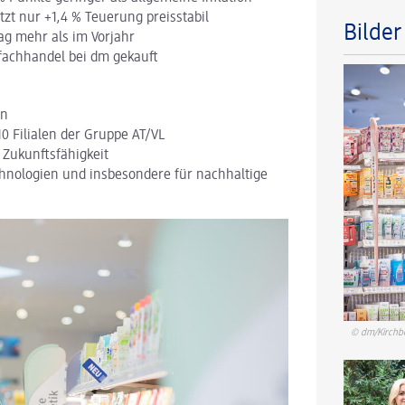
zt nur +1,4 % Teuerung preisstabil
Bilde
Tag mehr als im Vorjahr
efachhandel bei dm gekauft
rn
10 Filialen der Gruppe AT/VL
 Zukunftsfähigkeit
echnologien und insbesondere für nachhaltige
© dm/Kirchb