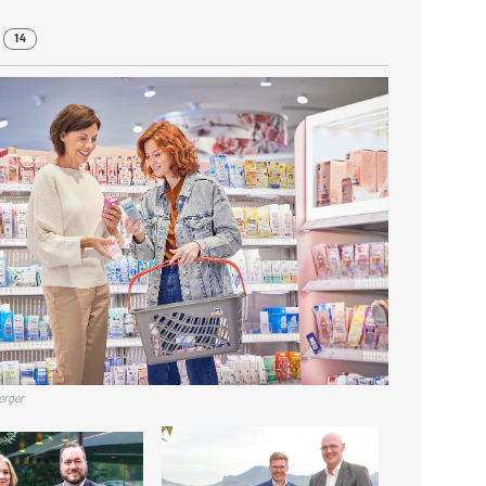
r
14
erger