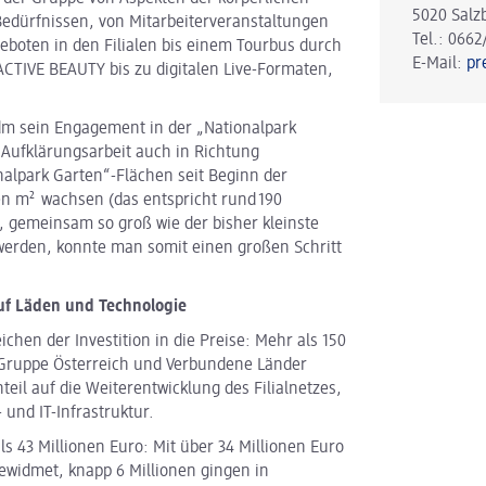
5020 Salz
 Bedürfnissen, von Mitarbeiterveranstaltungen
Tel.: 0662
eboten in den Filialen bis einem Tourbus durch
E-Mail:
pr
CTIVE BEAUTY bis zu digitalen Live-Formaten,
 dm sein Engagement in der „Nationalpark
Aufklärungsarbeit auch in Richtung
alpark Garten“-Flächen seit Beginn der
en m² wachsen (das entspricht rund 190
l, gemeinsam so groß wie der bisher kleinste
 werden, konnte man somit einen großen Schritt
auf Läden und Technologie
chen der Investition in die Preise: Mehr als 150
r Gruppe Österreich und Verbundene Länder
nteil auf die Weiterentwicklung des Filialnetzes,
 und IT-Infrastruktur.
s 43 Millionen Euro: Mit über 34 Millionen Euro
gewidmet, knapp 6 Millionen gingen in