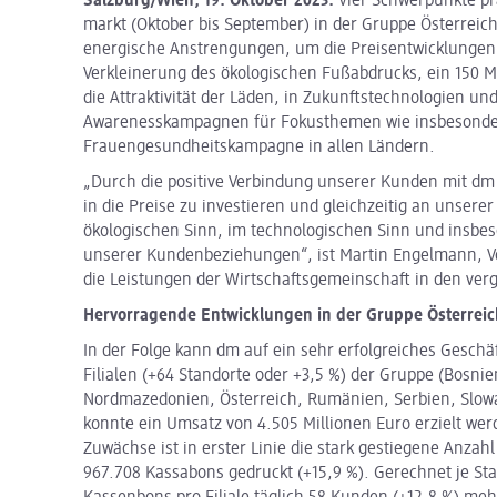
Salzburg/Wien, 19. Oktober 2023.
Vier Schwerpunkte pr
markt (Oktober bis September) in der Gruppe Österreic
energische Anstrengungen, um die Preisentwicklungen 
Verkleinerung des ökologischen Fußabdrucks, ein 150 M
die Attraktivität der Läden, in Zukunftstechnologien un
Awarenesskampagnen für Fokusthemen wie insbesonde
Frauengesundheitskampagne in allen Ländern.
„Durch die positive Verbindung unserer Kunden mit dm 
in die Preise zu investieren und gleichzeitig an unserer
ökologischen Sinn, im technologischen Sinn und insbes
unserer Kundenbeziehungen“, ist Martin Engelmann, Vo
die Leistungen der Wirtschaftsgemeinschaft in den ve
Hervorragende Entwicklungen in der Gruppe Österrei
In der Folge kann dm auf ein sehr erfolgreiches Geschä
Filialen (+64 Standorte oder +3,5 %) der Gruppe (
Bosnien
Nordmazedonien, Österreich, Rumänien, Serbien, Slow
konnte ein Umsatz von 4.505
Millionen Euro erzielt wer
Zuwächse ist in erster Linie die stark gestiegene Anzah
967.708 Kassabons gedruckt (+15,9 %). Gerechnet je St