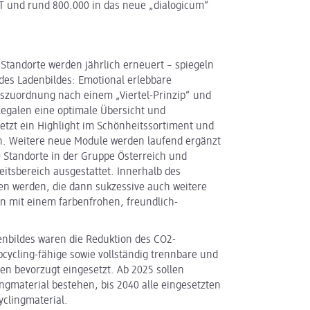
 IT und rund 800.000 in das neue „dialogicum“
 Standorte werden jährlich erneuert – spiegeln
des Ladenbildes: Emotional erlebbare
tszuordnung nach einem „Viertel-Prinzip“ und
egalen eine optimale Übersicht und
setzt ein Highlight im Schönheitssortiment und
n. Weitere neue Module werden laufend ergänzt
0 Standorte in der Gruppe Österreich und
itsbereich ausgestattet. Innerhalb des
den werden, die dann sukzessive auch weitere
n mit einem farbenfrohen, freundlich-
enbildes waren die Reduktion des CO2-
cycling-fähige sowie vollständig trennbare und
en bevorzugt eingesetzt. Ab 2025 sollen
ngmaterial bestehen, bis 2040 alle eingesetzten
yclingmaterial.