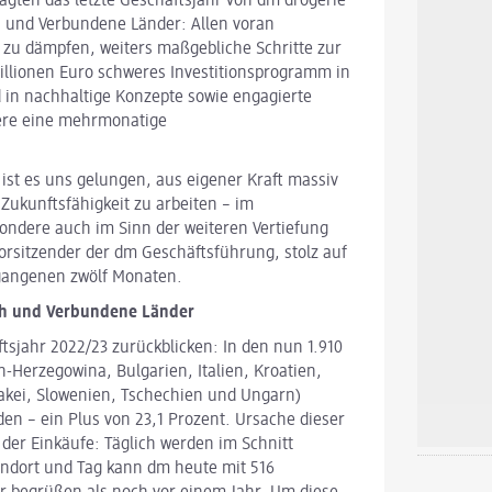
ägten das letzte Geschäftsjahr von dm drogerie
h und Verbundene Länder: Allen voran
zu dämpfen, weiters maßgebliche Schritte zur
illionen Euro schweres Investitionsprogramm in
d in nachhaltige Konzepte sowie engagierte
re eine mehrmonatige
ist es uns gelungen, aus eigener Kraft massiv
 Zukunftsfähigkeit zu arbeiten – im
ondere auch im Sinn der weiteren Vertiefung
rsitzender der dm Geschäftsführung, stolz auf
rgangenen zwölf Monaten.
ch und Verbundene Länder
ftsjahr 2022/23 zurückblicken: In den nun 1.910
-Herzegowina, Bulgarien, Italien, Kroatien,
akei, Slowenien, Tschechien und Ungarn
)
den – ein Plus von 23,1
Prozent. Ursache dieser
l der Einkäufe: Täglich werden im Schnitt
andort und Tag kann dm heute mit 516