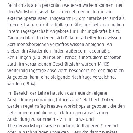
fachlich als auch persönlich weiterentwickeln können. Bei
den Workshops setzt das Unternehmen nicht nur auf
externe Spezialisten: Insgesamt 175 dm Mitarbeiter sind als
interne Trainer für ihre Kollegen tätig und betreuen neben
ihrem Tagesgeschäft Angebote für Führungskräfte bis zu
Fachmodulen, in denen sich Filialmitarbeiter in gewissen
Sortimentsbereichen vertieftes Wissen aneignen. An
sieben dm Akademien finden außerdem regelmäßig
Schulungen (u.a. zu neuen Trends) für Studiomitarbeiter
statt. Im vergangenen Geschäftsjahr wurden 14.105
Weiterbildungstage absolviert; besonders bei den digitalen
Angeboten kann eine steigende Nachfrage verzeichnet
werden (+9 %).
Im Bereich der Lehre hat sich das neue dm eigene
Ausbildungsprogramm „future.zone“ etabliert. Dabei
werden regelmäßig kreative Workshops angeboten, die den
Lehrlingen ermöglichen, Erfahrungen abseits ihrer
Ausbildung zu sammeln – z.B. in Tanz- und
Theaterworkshops sowie rund um Bildhauerei, Streetart
oder in nachhaltigen Projekten. Dass dm damit punktet,