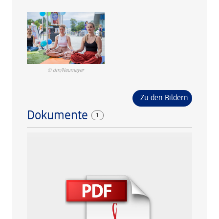
© dm/Neumayer
Zu den Bildern
Dokumente
1