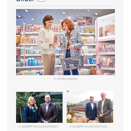
© dm/Kirchberger
© dm/APA-Fotoservice/Mirjam Reither
© dm/APA-Fotoservice/Franz Neumayr