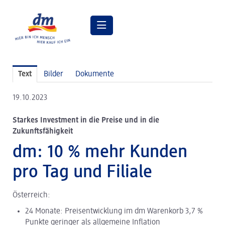
Pressemitteilungen
Text
Bilder
Dokumente
Pressebilder
19.10.2023
dm Geschäftsführung
Starkes Investment in die Preise und in die
dm Markt
Zukunftsfähigkeit
dm friseurstudio
dm: 10 % mehr Kunden
dm kosmetikstudio
pro Tag und Filiale
Verantwortung
Österreich:
Lehre bei dm
24 Monate: Preisentwicklung im dm Warenkorb 3,7 %
Punkte geringer als allgemeine Inflation
Arbeiten bei dm