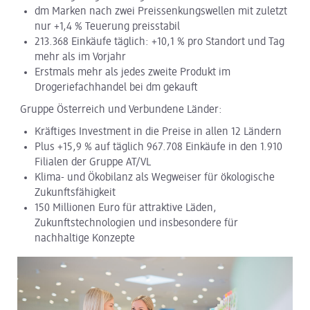
dm Marken nach zwei Preissenkungswellen mit zuletzt
nur +1,4 % Teuerung preisstabil
dm Logistik
213.368 Einkäufe täglich: +10,1 % pro Standort und Tag
mehr als im Vorjahr
dm Online Shop
Erstmals mehr als jedes zweite Produkt im
PAYBACK
Drogeriefachhandel bei dm gekauft
Gruppe Österreich und Verbundene Länder:
Über dm
Kräftiges Investment in die Preise in allen 12 Ländern
Pressekontakt
Plus +15,9 % auf täglich 967.708 Einkäufe in den 1.910
Filialen der Gruppe AT/VL
ACTIVE BEAUTY
Klima- und Ökobilanz als Wegweiser für ökologische
Zukunftsfähigkeit
150 Millionen Euro für attraktive Läden,
Zukunftstechnologien und insbesondere für
nachhaltige Konzepte