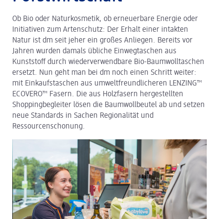
Ob Bio oder Naturkosmetik, ob erneuerbare Energie oder
dm Logistik
Initiativen zum Artenschutz: Der Erhalt einer intakten
Natur ist dm seit jeher ein großes Anliegen. Bereits vor
dm Online Shop
Jahren wurden damals übliche Einwegtaschen aus
PAYBACK
Kunststoff durch wiederverwendbare Bio-Baumwolltaschen
ersetzt. Nun geht man bei dm noch einen Schritt weiter:
Über dm
mit Einkaufstaschen aus umweltfreundlicheren LENZING™
ECOVERO™ Fasern. Die aus Holzfasern hergestellten
Pressekontakt
Shoppingbegleiter lösen die Baumwollbeutel ab und setzen
neue Standards in Sachen Regionalität und
ACTIVE BEAUTY
Ressourcenschonung.