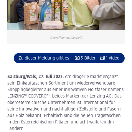
© dm/Neumayr/Leopold
Zu dieser Meldung gibt es:
5 Bilder
1 Video
Salzburg/Wals, 27. Juli 2023.
dm drogerie markt ergänzt
sein Einkauftaschen-Sortiment um wiederverwendbare
Shoppingbegleiter aus einer innovativen Holzfaser namens
LENZING™ ECOVERO™, beides Marken der Lenzing AG. Das
oberösterreichische Unternehmen ist international für
seine innovativen und nachhaltigen Zellstoffe und Fasern
aus Holz bekannt. Erhältlich sind die neuen Tragetaschen
in den österreichischen Filialen und acht weiteren dm
Ländern.