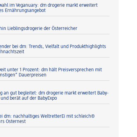
ahl im Veganuary: dm drogerie markt erweitert
hes Ernährungsangebot
hin Lieblingsdrogerie der Österreicher
ender bei dm: Trends, Vielfalt und Produkthighlights
ihnachtszeit
weit unter 1 Prozent: dm hält Preisversprechen mit
nstigen“ Dauerpreisen
g an gut begleitet: dm drogerie markt erweitert Baby-
 und berät auf der BabyExpo
ei dm: nachhaltiges WeltretterEi mit schleich®
ürs Osternest