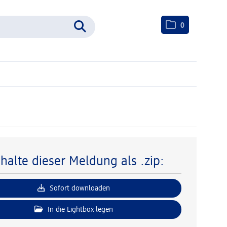
0
nhalte dieser Meldung als .zip:
Sofort downloaden
In die Lightbox legen