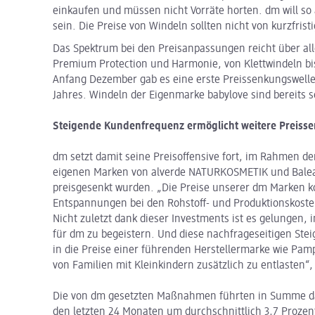
einkaufen und müssen nicht Vorräte horten. dm will so 
sein. Die Preise von Windeln sollten nicht von kurzfri
Das Spektrum bei den Preisanpassungen reicht über a
Premium Protection und Harmonie, von Klettwindeln bi
Anfang Dezember gab es eine erste Preissenkungswelle.
Jahres. Windeln der Eigenmarke babylove sind bereits se
Steigende Kundenfrequenz ermöglicht weitere Preiss
dm setzt damit seine Preisoffensive fort, im Rahmen de
eigenen Marken von alverde NATURKOSMETIK und Balea
preisgesenkt wurden. „Die Preise unserer dm Marken k
Entspannungen bei den Rohstoff- und Produktionskost
Nicht zuletzt dank dieser Investments ist es gelungen,
für dm zu begeistern. Und diese nachfrageseitigen Ste
in die Preise einer führenden Herstellermarke wie Pam
von Familien mit Kleinkindern zusätzlich zu entlasten“,
Die von dm gesetzten Maßnahmen führten in Summe da
den letzten 24 Monaten um durchschnittlich 3,7 Prozent 