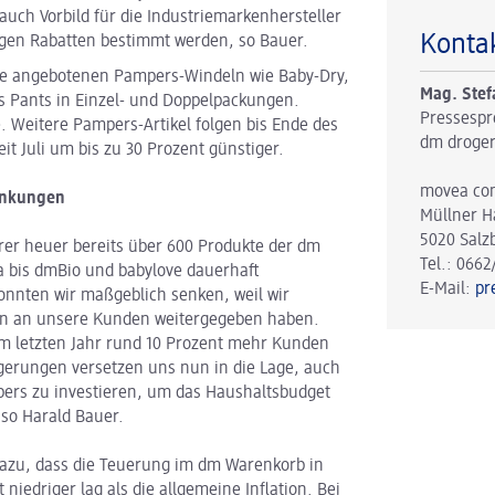
auch Vorbild für die Industriemarkenhersteller
Konta
stigen Rabatten bestimmt werden, so Bauer.
lle angebotenen Pampers-Windeln wie Baby-Dry,
Mag. Stef
s Pants in Einzel- und Doppelpackungen.
Pressespr
 Weitere Pampers-Artikel folgen bis Ende des
dm droger
it Juli um bis zu 30 Prozent günstiger.
movea co
enkungen
Müllner H
5020 Salz
rer heuer bereits über 600 Produkte der dm
Tel.: 0662
 bis dmBio und babylove dauerhaft
E-Mail:
pr
onnten wir maßgeblich senken, weil wir
en an unsere Kunden weitergegeben haben.
 im letzten Jahr rund 10 Prozent mehr Kunden
igerungen versetzen uns nun in die Lage, auch
pers zu investieren, um das Haushaltsbudget
 so Harald Bauer.
zu, dass die Teuerung im dm Warenkorb in
niedriger lag als die allgemeine Inflation. Bei