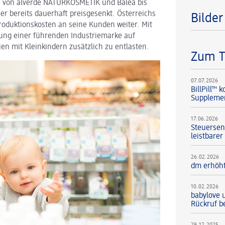
n von alverde NATURKOSMETIK und Balea bis
r bereits dauerhaft preisgesenkt. Österreichs
Bilde
oduktionskosten an seine Kunden weiter. Mit
kung einer führenden Industriemarke auf
n mit Kleinkindern zusätzlich zu entlasten.
Zum 
07.07.2026
BillPill™
Supplement
17.06.2026
Steuersen
leistbarer
26.02.2026
dm erhöht
10.02.2026
babylove 
Rückruf b