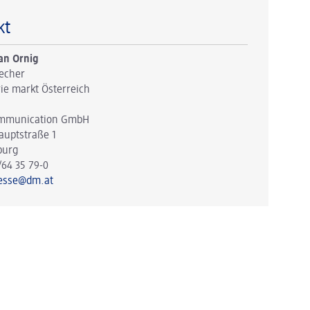
kt
an Ornig
echer
ie markt Österreich
mmunication GmbH
auptstraße 1
burg
/64 35 79-0
esse@dm.at