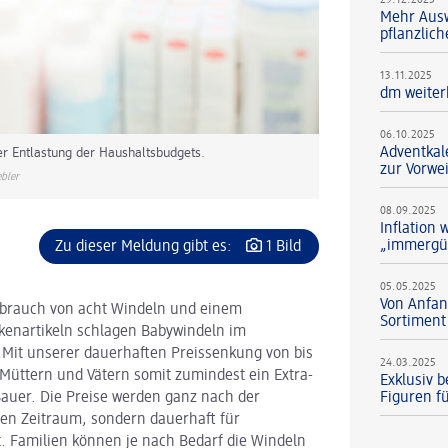
29.12.2025
Mehr Ausw
pflanzlic
13.11.2025
dm weiter
06.10.2025
Adventkal
er Entlastung der Haushaltsbudgets.
zur Vorwe
bler
08.09.2025
Inflation 
„immergü
Zu dieser Meldung gibt es:
1 Bild
05.05.2025
Von Anfan
brauch von acht Windeln und einem
Sortiment
rkenartikeln schlagen Babywindeln im
„Mit unserer dauerhaften Preissenkung von bis
24.03.2025
n Müttern und Vätern somit zumindest ein Extra-
Exklusiv b
Figuren f
auer. Die Preise werden ganz nach der
zen Zeitraum, sondern dauerhaft für
. Familien können je nach Bedarf die Windeln