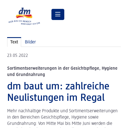
Pressemitteilungen
Text
Bilder
Pressebilder
23.05.2022
dm Geschäftsführung
Sortimentserweiterungen in der Gesichtspflege, Hygiene
dm Markt
und Grundnahrung
dm friseurstudio
dm baut um: zahlreiche
dm kosmetikstudio
Neulistungen im Regal
Verantwortung
Mehr nachhaltige Produkte und Sortimentserweiterungen
Lehre bei dm
in den Bereichen Gesichtspflege, Hygiene sowie
Grundnahrung: Von Mitte Mai bis Mitte Juni werden die
Arbeiten bei dm