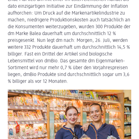
dato einzigartigen Initiative zur Eindämmung der Inflation
dm Logistik
aufhorchen: Um Druck auf die Markenartikelindustrie zu
machen, niedrigere Produktionskosten auch tatsächlich an
dm Online Shop
die Konsumenten weiterzugeben, wurden 300 Produkte der
dm Marke Balea dauerhaft um durchschnittlich 12 %
PAYBACK
preisgesenkt. Nun legt dm nach: Morgen, 26. Juli, werden
weitere 332 Produkte dauerhaft um durchschnittlich 14,5 %
Über dm
billiger. Fast ein Drittel der Artikel sind biologische
Lebensmittel von dmBio. Das gesamte dm Eigenmarken-
Pressekontakt
Sortiment wird nur mehr 0,7 % über den Vorjahrespreisen
liegen, dmBio Produkte sind durchschnittlich sogar um 3,6
ACTIVE BEAUTY
% billiger als vor 12 Monaten.