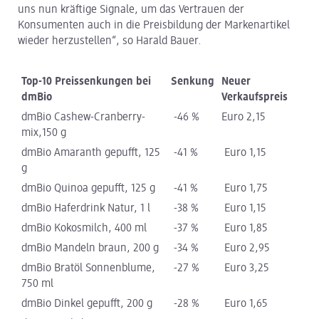
uns nun kräftige Signale, um das Vertrauen der
Konsumenten auch in die Preisbildung der Markenartikel
wieder herzustellen“, so Harald Bauer.
Top-10 Preissenkungen bei
Senkung
Neuer
dmBio
Verkaufspreis
dmBio Cashew-Cranberry-
-46 %
Euro 2,15
mix,150 g
dmBio Amaranth gepufft, 125
-41 %
Euro 1,15
g
dmBio Quinoa gepufft, 125 g
-41 %
Euro 1,75
dmBio Haferdrink Natur, 1 l
-38 %
Euro 1,15
dmBio Kokosmilch, 400 ml
-37 %
Euro 1,85
dmBio Mandeln braun, 200 g
-34 %
Euro 2,95
dmBio Bratöl Sonnenblume,
-27 %
Euro 3,25
750 ml
dmBio Dinkel gepufft, 200 g
-28 %
Euro 1,65