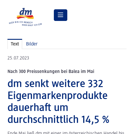
Pressemitteilungen
Text
Bilder
Pressebilder
25.07.2023
dm Geschäftsführung
Nach 300 Preissenkungen bei Balea im Mai
dm Markt
dm senkt weitere 332
dm friseurstudio
Eigenmarkenprodukte
dm kosmetikstudio
dauerhaft um
Verantwortung
durchschnittlich 14,5 %
Lehre bei dm
Ende Mai ließ dm mit einer im österreichischen Handel bis
Arbeiten bei dm