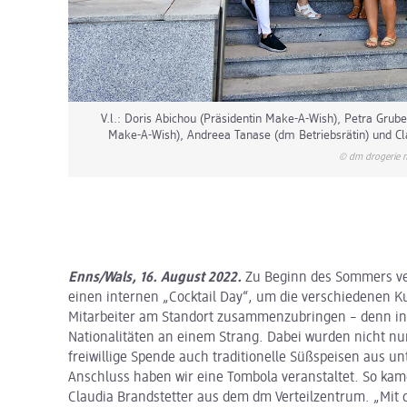
V.l.: Doris Abichou (Präsidentin Make-A-Wish), Petra Gruber
Make-A-Wish), Andreea Tanase (dm Betriebsrätin) und Cl
© dm drogerie 
Enns/Wals, 16. August 2022.
Zu Beginn des Sommers ver
einen internen „Cocktail Day“, um die verschiedenen K
Mitarbeiter am Standort zusammenzubringen – denn in
Nationalitäten an einem Strang. Dabei wurden nicht nu
freiwillige Spende auch traditionelle Süßspeisen aus u
Anschluss haben wir eine Tombola veranstaltet. So ka
Claudia Brandstetter aus dem dm Verteilzentrum. „Mit