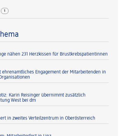
r
1
Thema
nge nähen 231 Herzkissen für Brustkrebspatientinnen
t ehrenamtliches Engagement der Mitarbeitenden in
-Organisationen
otiz: Karin Reisinger übernimmt zusätzlich
itung West bei dm
ert in zweites Verteilzentrum in Oberösterreich