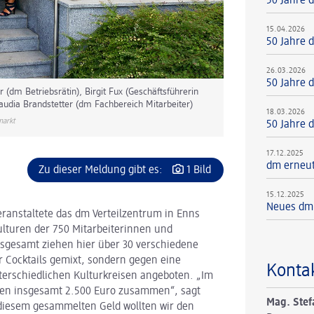
50 Jahre d
15.04.2026
50 Jahre d
26.03.2026
50 Jahre d
 (dm Betriebsrätin), Birgit Fux (Geschäftsführerin
audia Brandstetter (dm Fachbereich Mitarbeiter)
18.03.2026
markt
50 Jahre d
17.12.2025
dm erneut
Zu dieser Meldung gibt es:
1 Bild
15.12.2025
Neues dm 
anstaltete das dm Verteilzentrum in Enns
ulturen der 750 Mitarbeiterinnen und
sgesamt ziehen hier über 30 verschiedene
r Cocktails gemixt, sondern gegen eine
Konta
nterschiedlichen Kulturkreisen angeboten. „Im
men insgesamt 2.500 Euro zusammen“, sagt
Mag. Stef
 diesem gesammelten Geld wollten wir den