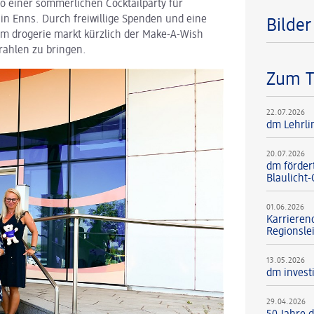
tto einer sommerlichen Cocktailparty für
in Enns. Durch freiwillige Spenden und eine
Bilde
 drogerie markt kürzlich der Make-A-Wish
rahlen zu bringen.
Zum 
22.07.2026
dm Lehrli
20.07.2026
dm förder
Blaulicht
01.06.2026
Karrieren
Regionsle
13.05.2026
dm investi
29.04.2026