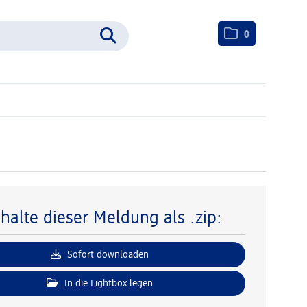
0
nhalte dieser Meldung als .zip:
Sofort downloaden
In die Lightbox legen