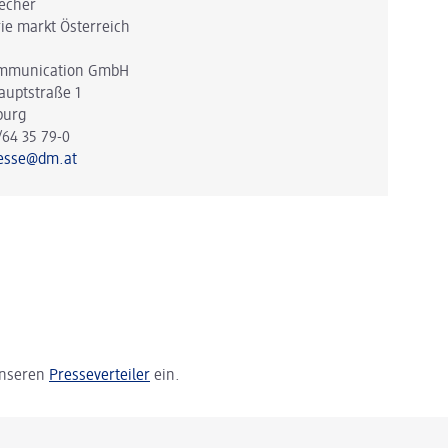
echer
ie markt Österreich
mmunication GmbH
auptstraße 1
burg
/64 35 79-0
esse@dm.at
 unseren
Presseverteiler
ein.