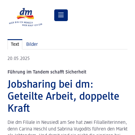
Pressemitteilungen
Text
Bilder
Pressebilder
20.05.2025
dm Geschäftsführung
Führung im Tandem schafft Sicherheit
dm Markt
Jobsharing bei dm:
dm friseurstudio
Geteilte Arbeit, doppelte
dm kosmetikstudio
Kraft
Verantwortung
Die dm Filiale in Neusiedl am See hat zwei Filialleiterinnen,
Lehre bei dm
denn Carina Heschl und Sabrina Vugodits führen den Markt
Arbeiten bei dm