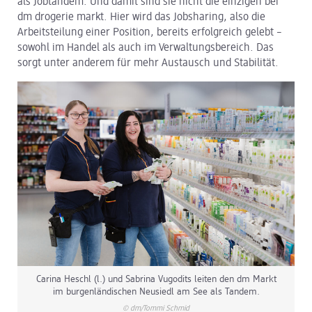
als Jobtandem. Und damit sind sie nicht die einzigen bei
dm drogerie markt. Hier wird das Jobsharing, also die
dm Logistik
Arbeitsteilung einer Position, bereits erfolgreich gelebt –
sowohl im Handel als auch im Verwaltungsbereich. Das
dm Online Shop
sorgt unter anderem für mehr Austausch und Stabilität.
PAYBACK
Über dm
Pressekontakt
ACTIVE BEAUTY
Carina Heschl (l.) und Sabrina Vugodits leiten den dm Markt
im burgenländischen Neusiedl am See als Tandem.
© dm/Tommi Schmid