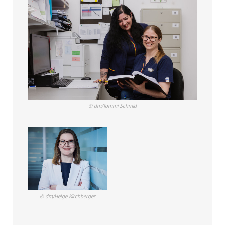
© dm/Tommi Schmid
© dm/Helge Kirchberger