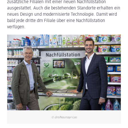
zusätzliche Filialen mit einer neuen Nachfüllstation
ausgestattet. Auch die bestehenden Standorte erhalten ein
dm Logistik
neues Design und modernisierte Technologie. Damit wird
bald jede dritte dm Filiale über eine Nachfüllstation
dm Online Shop
verfügen.
PAYBACK
Über dm
Pressekontakt
ACTIVE BEAUTY
© dm/Neumayr-Leo