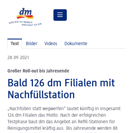
Pressemitteilungen
Text
Bilder
Videos
Dokumente
Pressebilder
28.09.2021
dm Geschäftsführung
Großer Roll-out bis Jahresende
dm Markt
Bald 126 dm Filialen mit
dm friseurstudio
Nachfüllstation
dm kosmetikstudio
„Nachfüllen statt wegwerfen“ lautet künftig in insgesamt
Verantwortung
126 dm Filialen das Motto. Nach der erfolgreichen
Lehre bei dm
Testphase baut dm das Angebot an Refill-Stationen für
Reinigungsmittel kräftig aus. Bis Jahresende werden 88
Arbeiten bei dm