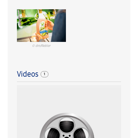
© dm/Riebler
Videos
1