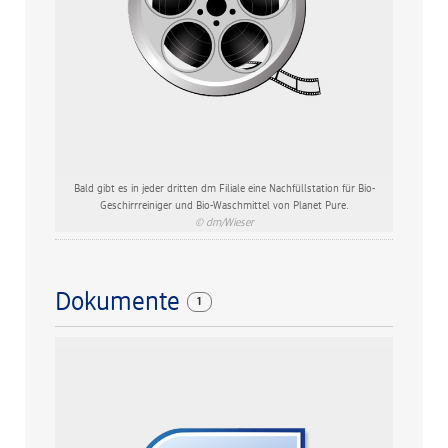
Bald gibt es in jeder dritten dm Filiale eine Nachfüllstation für Bio-
Geschirrreiniger und Bio-Waschmittel von Planet Pure.
© dm/Wieser
Dokumente
1