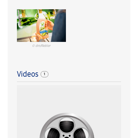
© dm/Riebler
Videos
1