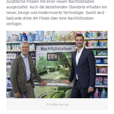
zusätzliche Filialen mit einer neuen Nachfüllstation
ausgestattet. Auch die bestehenden Standorte erhalten ein
dm Logistik
neues Design und modernisierte Technologie. Damit wird
bald jede dritte dm Filiale über eine Nachfüllstation
dm Online Shop
verfügen.
PAYBACK
Über dm
Pressekontakt
ACTIVE BEAUTY
© dm/Neumayr-Leo