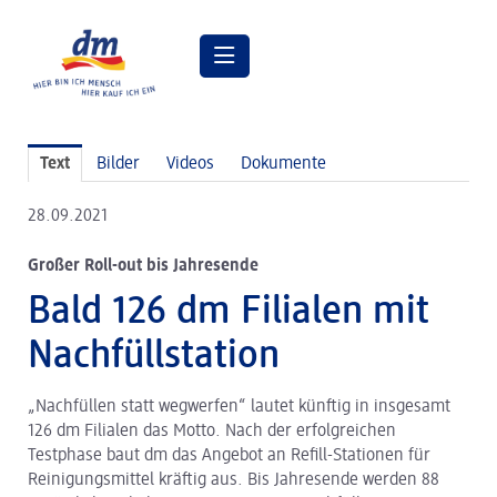
Pressemitteilungen
Text
Bilder
Videos
Dokumente
Pressebilder
28.09.2021
dm Geschäftsführung
Großer Roll-out bis Jahresende
dm Markt
Bald 126 dm Filialen mit
dm friseurstudio
Nachfüllstation
dm kosmetikstudio
„Nachfüllen statt wegwerfen“ lautet künftig in insgesamt
Verantwortung
126 dm Filialen das Motto. Nach der erfolgreichen
Lehre bei dm
Testphase baut dm das Angebot an Refill-Stationen für
Reinigungsmittel kräftig aus. Bis Jahresende werden 88
Arbeiten bei dm