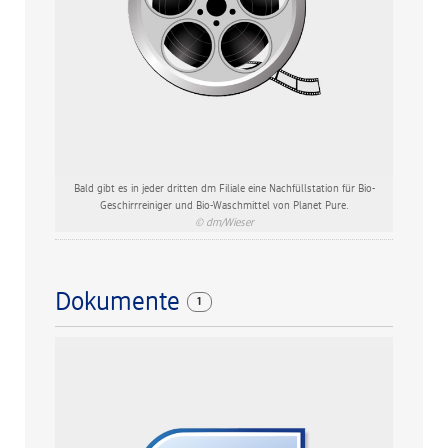
Bald gibt es in jeder dritten dm Filiale eine Nachfüllstation für Bio-
Geschirrreiniger und Bio-Waschmittel von Planet Pure.
© dm/Wieser
Dokumente
1