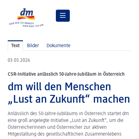
Pressemitteilungen
Text
Bilder
Dokumente
Pressebilder
03.03.2026
dm Geschäftsführung
CSR-Initiative anlässlich 50-Jahre-Jubiläum in Österreich
dm Markt
dm will den Menschen
dm friseurstudio
„Lust an Zukunft“ machen
dm kosmetikstudio
Anlässlich des 50-Jahre-Jubiläums in Österreich startet dm
Verantwortung
eine groß angelegte Initiative „Lust an Zukunft“, um die
Lehre bei dm
Österreicherinnen und Österreicher zur aktiven
Mitgestaltung des gesellschaftlichen Zusammenlebens
Arbeiten bei dm