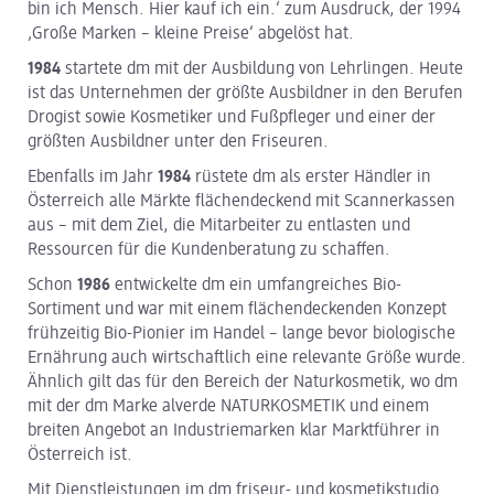
bin ich Mensch. Hier kauf ich ein.‘ zum Ausdruck, der 1994
‚Große Marken – kleine Preise‘ abgelöst hat.
1984
startete dm mit der Ausbildung von Lehrlingen. Heute
ist das Unternehmen der größte Ausbildner in den Berufen
Drogist sowie Kosmetiker und Fußpfleger und einer der
größten Ausbildner unter den Friseuren.
Ebenfalls im Jahr
1984
rüstete dm als erster Händler in
Österreich alle Märkte flächendeckend mit Scannerkassen
aus – mit dem Ziel, die Mitarbeiter zu entlasten und
Ressourcen für die Kundenberatung zu schaffen.
Schon
1986
entwickelte dm ein umfangreiches Bio-
Sortiment und war mit einem flächendeckenden Konzept
frühzeitig Bio-Pionier im Handel – lange bevor biologische
Ernährung auch wirtschaftlich eine relevante Größe wurde.
Ähnlich gilt das für den Bereich der Naturkosmetik, wo dm
mit der dm Marke alverde NATURKOSMETIK und einem
breiten Angebot an Industriemarken klar Marktführer in
Österreich ist.
Mit Dienstleistungen im dm friseur- und kosmetikstudio