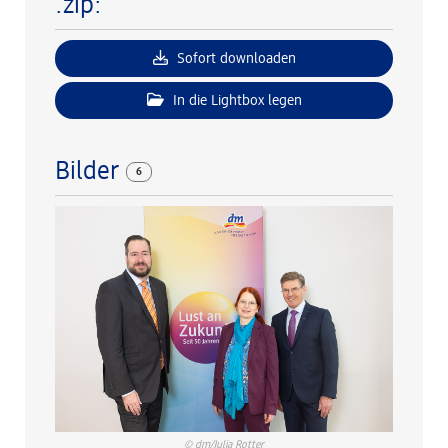
.zip:
Sofort downloaden
In die Lightbox legen
Bilder
6
© dm/Julia Rotter