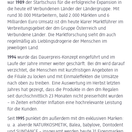
war
1989
der Startschuss für die erfolgreiche Expansion in
die heute elf Verbundenen Länder der Ländergruppe. Mit
rund 30.000 Mitarbeitern, bald 2.000 Märkten und 6
Milliarden Euro Umsatz ist dm heute klarer Marktführer im
Verbreitungsgebiet der dm Gruppe Österreich und
Verbundene Länder. Die Marktforschung sieht dm auch
regelmäßig als Lieblingsdrogerie der Menschen im
jeweiligen Land.
1994
wurde das Dauerpreis-Konzept eingeführt und im
Laufe der Jahre immer weiter geschärft. Bei dm wird darauf
verzichtet, die Menschen mit kurzfristigen Angeboten in
die Filiale zu locken und mit Einmaleffekten die Umsätze
nach oben zu treiben. Eine Auswertung im Herbst letzten
Jahres hat gezeigt, dass die Produkte in den dm Regalen
seit durchschnittlich 23 Monaten nicht preiserhöht wurden
– in Zeiten erhöhter Inflation eine hochrelevante Leistung
für die Kunden.
Seit
1995
punktet dm außerdem mit dm exklusiven Marken:
u. a. alverde NATUR­KOSMETIK, Balea, babylove, Dontodent
und SUNDANCE – insgesamt werden heute 31 Eigenmarken