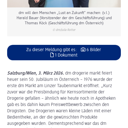
dm will den Menschen „Lust an Zukunft“ machen: (v.l.)
Harald Bauer (Vorsitzender der dm Geschäftsführung) und
Thomas Köck (Geschäftsführung dm Österreich)
© dm/Julia Rotter
Zu dieser Meldung gibt es:
6 Bilder
1 Dokument
Salzburg/Wien, 3. März 2026.
dm drogerie markt feiert
heuer sein 50. Jubiläum in Österreich – 1976 wurde der
erste dm Markt am Linzer Taubenmarkt eröffnet. „Kurz
zuvor war die Preisbindung für Kernsortimente der
Drogerie gefallen – ähnlich wie heute noch in Apotheken
gab es bis dahin kaum Preiswettbewerb zwischen den
Drogisten. Die Drogerien waren kleine Läden mit einer
Bedientheke, an der die gewünschten Produkte
ausgegeben wurden. Dementsprechend war das dm