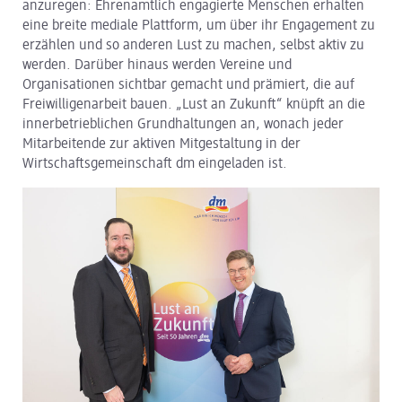
anzuregen: Ehrenamtlich engagierte Menschen erhalten
eine breite mediale Plattform, um über ihr Engagement zu
dm Logistik
erzählen und so anderen Lust zu machen, selbst aktiv zu
werden. Darüber hinaus werden Vereine und
dm Online Shop
Organisationen sichtbar gemacht und prämiert, die auf
Freiwilligenarbeit bauen. „Lust an Zukunft“ knüpft an die
PAYBACK
innerbetrieblichen Grundhaltungen an, wonach jeder
Mitarbeitende zur aktiven Mitgestaltung in der
Über dm
Wirtschaftsgemeinschaft dm eingeladen ist.
Pressekontakt
ACTIVE BEAUTY