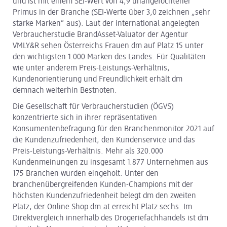
und ist mit einem SEI-Wert von 4,9 unangefochtener
Primus in der Branche (SEI-Werte über 3,0 zeichnen „sehr
starke Marken“ aus). Laut der international angelegten
Verbraucherstudie BrandAsset-Valuator der Agentur
VMLY&R sehen Österreichs Frauen dm auf Platz 15 unter
den wichtigsten 1.000 Marken des Landes. Für Qualitäten
wie unter anderem Preis-Leistungs-Verhältnis,
Kundenorientierung und Freundlichkeit erhält dm
demnach weiterhin Bestnoten.
Die Gesellschaft für Verbraucherstudien (ÖGVS)
konzentrierte sich in ihrer repräsentativen
Konsumentenbefragung für den Branchenmonitor 2021 auf
die Kundenzufriedenheit, den Kundenservice und das
Preis-Leistungs-Verhältnis. Mehr als 320.000
Kundenmeinungen zu insgesamt 1.877 Unternehmen aus
175 Branchen wurden eingeholt. Unter den
branchenübergreifenden Kunden-Champions mit der
höchsten Kundenzufriedenheit belegt dm den zweiten
Platz, der Online Shop dm.at erreicht Platz sechs. Im
Direktvergleich innerhalb des Drogeriefachhandels ist dm