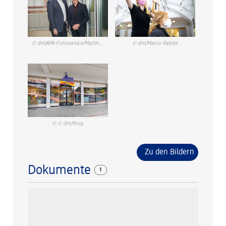
© dm/APA-Fotoservice/Martin Hörmandinger
© dm/Marco Riebler
© © dm/Krug
Zu den Bildern
Dokumente
1