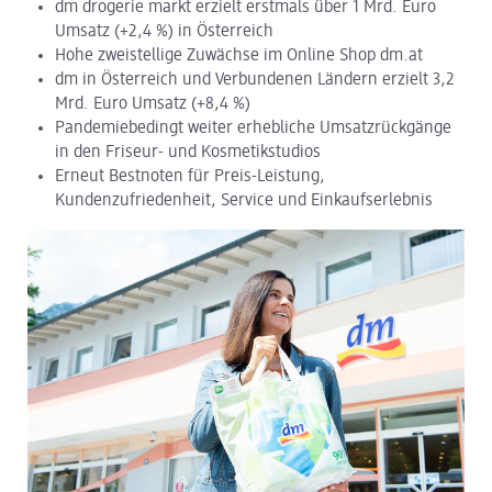
dm drogerie markt erzielt erstmals über 1 Mrd. Euro
Umsatz (+2,4 %) in Österreich
dm Logistik
Hohe zweistellige Zuwächse im Online Shop dm.at
dm in Österreich und Verbundenen Ländern erzielt 3,2
dm Online Shop
Mrd. Euro Umsatz (+8,4 %)
Pandemiebedingt weiter erhebliche Umsatzrückgänge
PAYBACK
in den Friseur- und Kosmetikstudios
Erneut Bestnoten für Preis-Leistung,
Über dm
Kundenzufriedenheit, Service und Einkaufserlebnis
Pressekontakt
ACTIVE BEAUTY