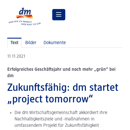
Pressemitteilungen
Text
Bilder
Dokumente
Pressebilder
11.11.2021
dm Geschäftsführung
Erfolgreiches Geschäftsjahr und noch mehr „grün“ bei
dm Markt
dm
dm friseurstudio
Zukunftsfähig: dm startet
dm kosmetikstudio
„project tomorrow“
Verantwortung
Die dm Wirtschaftsgemeinschaft akkordiert ihre
Lehre bei dm
Nachhaltigkeitsziele und -maßnahmen in
umfassendem Projekt für Zukunftsfähigkeit
Arbeiten bei dm