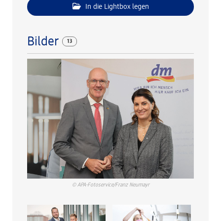
In die Lightbox legen
Bilder
13
© APA-Fotoservice/Franz Neumayr