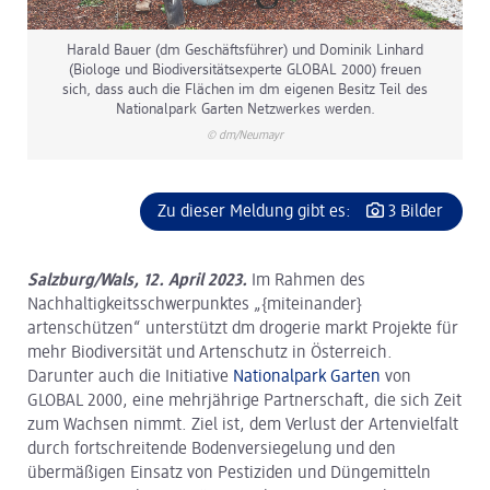
Harald Bauer (dm Geschäftsführer) und Dominik Linhard
(Biologe und Biodiversitätsexperte GLOBAL 2000) freuen
sich, dass auch die Flächen im dm eigenen Besitz Teil des
Nationalpark Garten Netzwerkes werden.
© dm/Neumayr
Zu dieser Meldung gibt es:
3 Bilder
Salzburg/Wals, 12. April 2023.
Im Rahmen des
Nachhaltigkeitsschwerpunktes „{miteinander}
artenschützen“ unterstützt dm drogerie markt Projekte für
mehr Biodiversität und Artenschutz in Österreich.
Darunter auch die Initiative
Nationalpark Garten
von
GLOBAL 2000, eine mehrjährige Partnerschaft, die sich Zeit
zum Wachsen nimmt. Ziel ist, dem Verlust der Artenvielfalt
durch fortschreitende Bodenversiegelung und den
übermäßigen Einsatz von Pestiziden und Düngemitteln