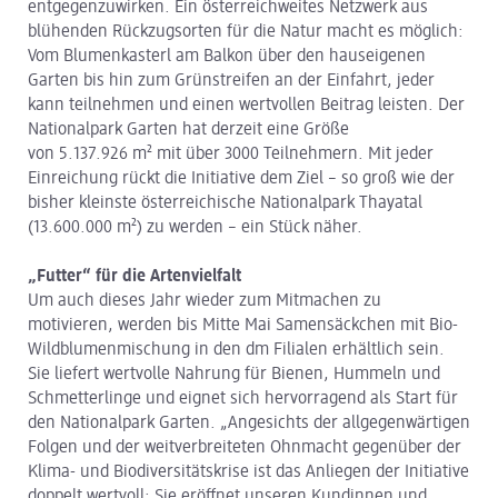
entgegenzuwirken. Ein österreichweites Netzwerk aus
blühenden Rückzugsorten für die Natur macht es möglich:
Vom Blumenkasterl am Balkon über den hauseigenen
Garten bis hin zum Grünstreifen an der Einfahrt, jeder
kann teilnehmen und einen wertvollen Beitrag leisten. Der
Nationalpark Garten hat derzeit eine Größe
von 5.137.926 m² mit über 3000 Teilnehmern. Mit jeder
Einreichung rückt die Initiative dem Ziel – so groß wie der
bisher kleinste österreichische Nationalpark Thayatal
(13.600.000 m²) zu werden – ein Stück näher.
„Futter“ für die Artenvielfalt
Um auch dieses Jahr wieder zum Mitmachen zu
motivieren, werden bis Mitte Mai Samensäckchen mit Bio-
Wildblumenmischung in den dm Filialen erhältlich sein.
Sie liefert wertvolle Nahrung für Bienen, Hummeln und
Schmetterlinge und eignet sich hervorragend als Start für
den Nationalpark Garten. „Angesichts der allgegenwärtigen
Folgen und der weitverbreiteten Ohnmacht gegenüber der
Klima- und Biodiversitätskrise ist das Anliegen der Initiative
doppelt wertvoll: Sie eröffnet unseren Kundinnen und