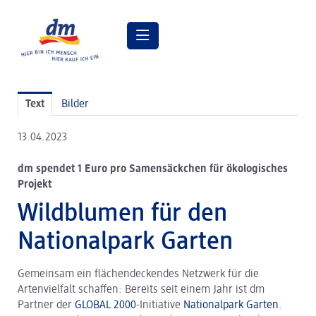
Pressemitteilungen
Text
Bilder
Pressebilder
13.04.2023
dm Geschäftsführung
dm spendet 1 Euro pro Samensäckchen für ökologisches
dm Markt
Projekt
dm friseurstudio
Wildblumen für den
dm kosmetikstudio
Nationalpark Garten
Verantwortung
Gemeinsam ein flächendeckendes Netzwerk für die
Lehre bei dm
Artenvielfalt schaffen: Bereits seit einem Jahr ist dm
Partner der
GLOBAL 2000
-Initiative
Nationalpark Garten
.
Arbeiten bei dm