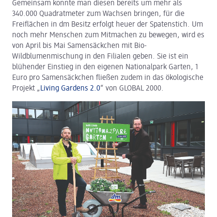
Gemeinsam konnte man diesen bereits um mehr als
340.000 Quadratmeter zum Wachsen bringen, für die
dm Logistik
Freiflächen in dm Besitz erfolgt heuer der Spatenstich. Um
noch mehr Menschen zum Mitmachen zu bewegen, wird es
dm Online Shop
von April bis Mai Samensäckchen mit Bio-
Wildblumenmischung in den Filialen geben. Sie ist ein
PAYBACK
blühender Einstieg in den eigenen Nationalpark Garten, 1
Euro pro Samensäckchen fließen zudem in das ökologische
Über dm
Projekt „
Living Gardens 2.0
“ von GLOBAL 2000.
Pressekontakt
ACTIVE BEAUTY