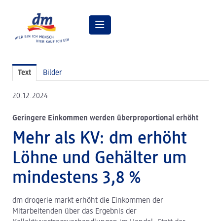
Pressemitteilungen
Text
Bilder
Pressebilder
20.12.2024
dm Geschäftsführung
Geringere Einkommen werden überproportional erhöht
dm Markt
Mehr als KV: dm erhöht
dm friseurstudio
Löhne und Gehälter um
dm kosmetikstudio
mindestens 3,8 %
Verantwortung
dm drogerie markt erhöht die Einkommen der
Lehre bei dm
Mitarbeitenden über das Ergebnis der
Arbeiten bei dm