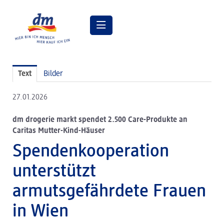
Pressemitteilungen
Text
Bilder
Pressebilder
27.01.2026
dm Geschäftsführung
dm drogerie markt spendet 2.500 Care-Produkte an
dm Markt
Caritas Mutter-Kind-Häuser
dm friseurstudio
Spendenkooperation
dm kosmetikstudio
unterstützt
Verantwortung
armutsgefährdete Frauen
Lehre bei dm
in Wien
Arbeiten bei dm