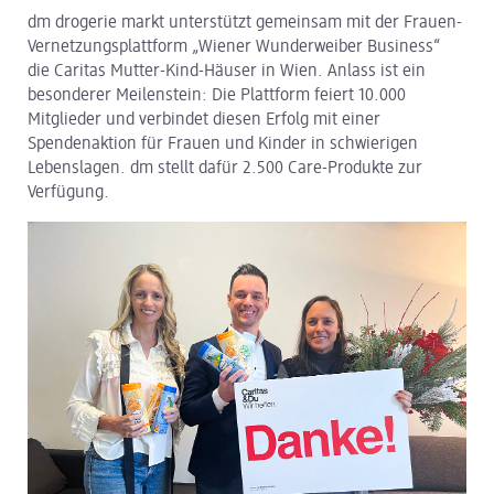
dm drogerie markt unterstützt gemeinsam mit der Frauen-
dm Logistik
Vernetzungsplattform „Wiener Wunderweiber Business“
die Caritas Mutter-Kind-Häuser in Wien. Anlass ist ein
dm Online Shop
besonderer Meilenstein: Die Plattform feiert 10.000
Mitglieder und verbindet diesen Erfolg mit einer
PAYBACK
Spendenaktion für Frauen und Kinder in schwierigen
Lebenslagen. dm stellt dafür 2.500 Care-Produkte zur
Über dm
Verfügung.
Pressekontakt
ACTIVE BEAUTY