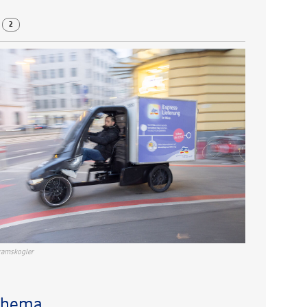
r
2
ramskogler
Thema