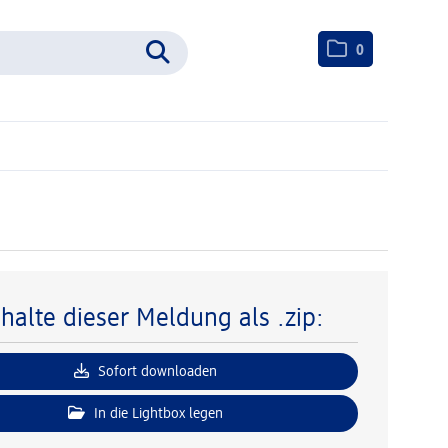
0
nhalte dieser Meldung als .zip:
Sofort downloaden
In die Lightbox legen