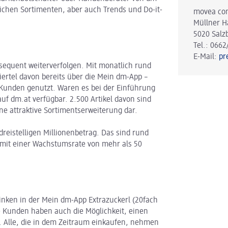
ichen Sortimenten, aber auch Trends und Do-it-
movea co
Müllner H
5020 Salz
Tel.: 0662
E-Mail:
pr
sequent weiterverfolgen. Mit monatlich rund
Viertel davon bereits über die Mein dm-App –
n Kunden genutzt. Waren es bei der Einführung
uf dm.at verfügbar. 2.500 Artikel davon sind
ine attraktive Sortimentserweiterung dar.
dreistelligen Millionenbetrag. Das sind rund
 mit einer Wachstumsrate von mehr als 50
winken in der Mein dm-App Extrazuckerl (20fach
Kunden haben auch die Möglichkeit, einen
 Alle, die in dem Zeitraum einkaufen, nehmen