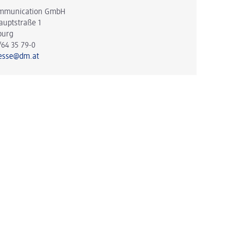
mmunication GmbH
auptstraße 1
burg
/64 35 79-0
esse@dm.at