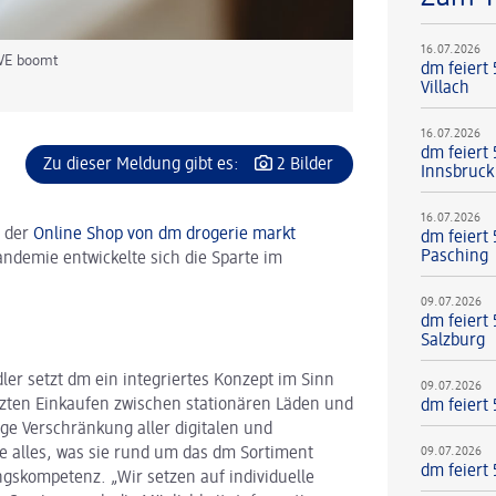
16.07.2026
VE boomt
dm feiert
Villach
16.07.2026
dm feiert 
Zu dieser Meldung gibt es:
2 Bilder
Innsbruck
16.07.2026
e der
Online Shop von dm drogerie markt
dm feiert 
Pasching
ndemie entwickelte sich die Sparte im
09.07.2026
dm feiert
Salzburg
r setzt dm ein integriertes Konzept im Sinn
09.07.2026
zten Einkaufen zwischen stationären Läden und
dm feiert
nge Verschränkung aller digitalen und
09.07.2026
e alles, was sie rund um das dm Sortiment
dm feiert
gskompetenz. „Wir setzen auf individuelle