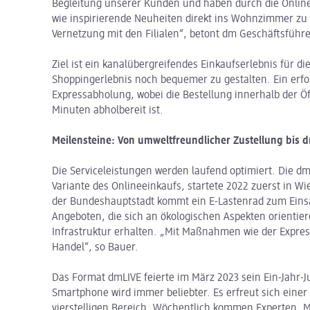
Begleitung unserer Kunden und haben durch die Online-
wie inspirierende Neuheiten direkt ins Wohnzimmer zu 
Vernetzung mit den Filialen“, betont dm Geschäftsführe
Ziel ist ein kanalübergreifendes Einkaufserlebnis für d
Shoppingerlebnis noch bequemer zu gestalten. Ein erfolg
Expressabholung, wobei die Bestellung innerhalb der Öf
Minuten abholbereit ist.
Meilensteine: Von umweltfreundlicher Zustellung bis 
Die Serviceleistungen werden laufend optimiert. Die d
Variante des Onlineeinkaufs, startete 2022 zuerst in W
der Bundeshauptstadt kommt ein E-Lastenrad zum Einsat
Angeboten, die sich an ökologischen Aspekten orientier
Infrastruktur erhalten. „Mit Maßnahmen wie der Expres
Handel“, so Bauer.
Das Format dmLIVE feierte im März 2023 sein Ein-Jahr-J
Smartphone wird immer beliebter. Es erfreut sich eine
vierstelligen Bereich. Wöchentlich kommen Experten, 