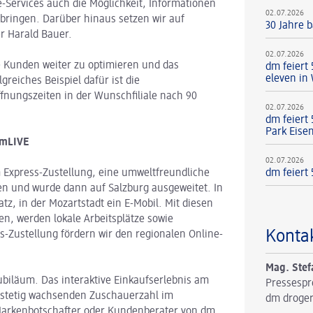
Services auch die Möglichkeit, Informationen
02.07.2026
bringen. Darüber hinaus setzen wir auf
30 Jahre b
r Harald Bauer.
02.07.2026
ie Kunden weiter zu optimieren und das
dm feiert
eleven in
reiches Beispiel dafür ist die
fnungszeiten in der Wunschfiliale nach 90
02.07.2026
dm feiert
Park Eise
dmLIVE
02.07.2026
dm feiert 
m Express-Zustellung, eine umweltfreundliche
ien und wurde dann auf Salzburg ausgeweitet. In
z, in der Mozartstadt ein E-Mobil. Mit diesen
en, werden lokale Arbeitsplätze sowie
Konta
s-Zustellung fördern wir den regionalen Online-
Mag. Stef
ubiläum. Das interaktive Einkaufserlebnis am
Pressespr
r stetig wachsenden Zuschauerzahl im
dm droger
Markenbotschafter oder Kundenberater von dm