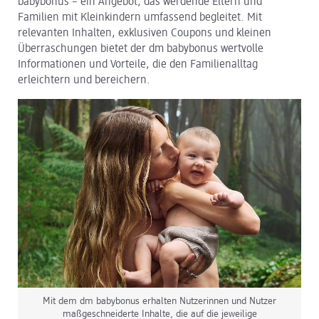
babybonus – ein Angebot, das werdende Eltern und
Familien mit Kleinkindern umfassend begleitet. Mit
dm Logistik
relevanten Inhalten, exklusiven Coupons und kleinen
Überraschungen bietet der dm babybonus wertvolle
dm Online Shop
Informationen und Vorteile, die den Familienalltag
erleichtern und bereichern.
PAYBACK
Über dm
Pressekontakt
ACTIVE BEAUTY
Mit dem dm babybonus erhalten Nutzerinnen und Nutzer
maßgeschneiderte Inhalte, die auf die jeweilige