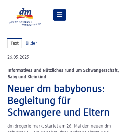
Pressemitteilungen
Text
Bilder
Pressebilder
26.05.2025
dm Geschäftsführung
Informatives und Nützliches rund um Schwangerschaft,
dm Markt
Baby und Kleinkind
dm friseurstudio
Neuer dm babybonus:
dm kosmetikstudio
Begleitung für
Verantwortung
Schwangere und Eltern
Lehre bei dm
dm drogerie markt startet am 26. Mai den neuen dm
Arbeiten bei dm