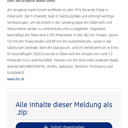
Über dm drogerie markt GmbH
dm drogerie markt GmbH eröffnete im Jahr 1976 die erste Filiale in
Österreich. Der Firmensitz liegt in Salzburg/Wals und erbringt wichtige
Vorleistungen, um die Arbeit in der Ländergruppe dm Österreich und
Verbundene Länder zu unterstützen und zu begleiten. Insgesamt
beschäftigt dm Österreich 6.955 Mitarbeiter in den 382 dm Filialen, davon
123 mit dm friseurstudio und 89 mit dm kosmetikstudio, sowie in der
Salzburger Zentrale, dem dm dialogicum, und im Verteilzentrum in Enns.
Im Geschäftsjahr 2023/24 wurde in Österreich ein Umsatz von rund 1,3
Milliarden Euro erwirtschaftet. Marken von dm sind unter anderem Balea,
alverde NATURKOSMETIK, dmBio, babylove, Denkmit, Profissimo und
SUNDANCE.
www.dm.at
Alle Inhalte dieser Meldung als
.zip:
Sofort downloaden