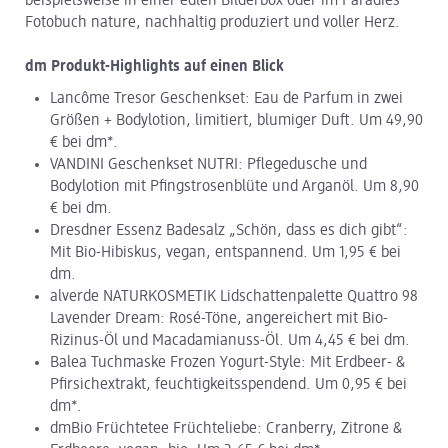
beispielsweise in einer edlen Bilderbox oder im Paradies
Fotobuch nature, nachhaltig produziert und voller Herz.
dm Produkt-Highlights auf einen Blick
Lancôme Tresor Geschenkset: Eau de Parfum in zwei
Größen + Bodylotion, limitiert, blumiger Duft. Um 49,90
€ bei dm*.
VANDINI Geschenkset NUTRI: Pflegedusche und
Bodylotion mit Pfingstrosenblüte und Arganöl. Um 8,90
€ bei dm.
Dresdner Essenz Badesalz „Schön, dass es dich gibt“:
Mit Bio-Hibiskus, vegan, entspannend. Um 1,95 € bei
dm.
alverde NATURKOSMETIK Lidschattenpalette Quattro 98
Lavender Dream: Rosé-Töne, angereichert mit Bio-
Rizinus-Öl und Macadamianuss-Öl. Um 4,45 € bei dm.
Balea Tuchmaske Frozen Yogurt-Style: Mit Erdbeer- &
Pfirsichextrakt, feuchtigkeitsspendend. Um 0,95 € bei
dm*.
dmBio Früchtetee Früchteliebe: Cranberry, Zitrone &