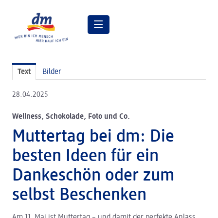
Pressemitteilungen
Text
Bilder
Pressebilder
28.04.2025
dm Geschäftsführung
Wellness, Schokolade, Foto und Co.
dm Markt
Muttertag bei dm: Die
dm friseurstudio
besten Ideen für ein
dm kosmetikstudio
Dankeschön oder zum
Verantwortung
selbst Beschenken
Lehre bei dm
Am 11. Mai ist Muttertag – und damit der perfekte Anlass,
Arbeiten bei dm