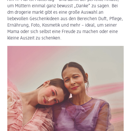
um Müttern einmal ganz bewusst „Danke“ zu sagen. Bei
dm Logistik
dm drogerie markt gibt es eine große Auswahl an
liebevollen Geschenkideen aus den Bereichen Duft, Pflege,
dm Online Shop
Ernährung, Foto, Kosmetik und mehr – ideal, um seiner
Mama oder sich selbst eine Freude zu machen oder eine
PAYBACK
kleine Auszeit zu schenken.
Über dm
Pressekontakt
ACTIVE BEAUTY