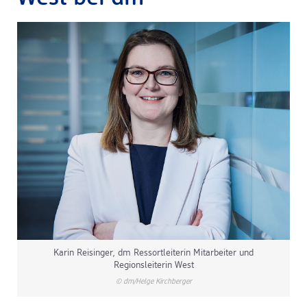
dm Logistik
dm Online Shop
PAYBACK
Über dm
Pressekontakt
ACTIVE BEAUTY
Karin Reisinger, dm Ressortleiterin Mitarbeiter und
Regionsleiterin West
© dm/Helge Kirchberger