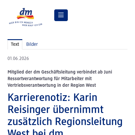
Pressemitteilungen
Text
Bilder
Pressebilder
01.06.2026
dm Geschäftsführung
Mitglied der dm Geschäftsleitung verbindet ab Juni
dm Markt
Ressortverantwortung für Mitarbeiter mit
Vertriebsverantwortung in der Region West
dm friseurstudio
Karrierenotiz: Karin
dm kosmetikstudio
Reisinger übernimmt
Verantwortung
zusätzlich Regionsleitung
Lehre bei dm
West bei dm
Arbeiten bei dm