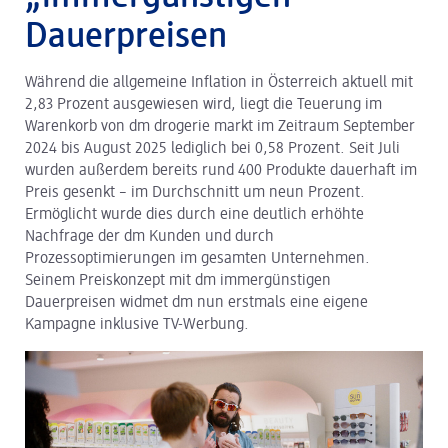
Dauerpreisen
dm Logistik
Während die allgemeine Inflation in Österreich aktuell mit
dm Online Shop
2,83 Prozent ausgewiesen wird, liegt die Teuerung im
PAYBACK
Warenkorb von dm drogerie markt im Zeitraum September
2024 bis August 2025 lediglich bei 0,58 Prozent. Seit Juli
Über dm
wurden außerdem bereits rund 400 Produkte dauerhaft im
Preis gesenkt – im Durchschnitt um neun Prozent.
Pressekontakt
Ermöglicht wurde dies durch eine deutlich erhöhte
Nachfrage der dm Kunden und durch
ACTIVE BEAUTY
Prozessoptimierungen im gesamten Unternehmen.
Seinem Preiskonzept mit dm immergünstigen
Dauerpreisen widmet dm nun erstmals eine eigene
Kampagne inklusive TV-Werbung.