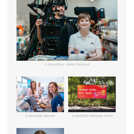
© dm/LeSteve - Stefan Simonovic
© dm/Stefan Wascher
© dm/DODO Marketing GmbH