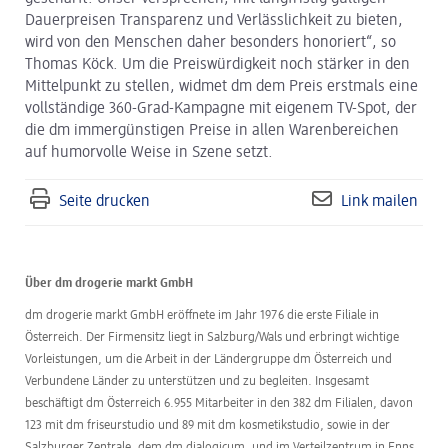
Dauerpreisen Transparenz und Verlässlichkeit zu bieten,
wird von den Menschen daher besonders honoriert“, so
Thomas Köck. Um die Preiswürdigkeit noch stärker in den
Mittelpunkt zu stellen, widmet dm dem Preis erstmals eine
vollständige 360-Grad-Kampagne mit eigenem TV-Spot, der
die dm immergünstigen Preise in allen Warenbereichen
auf humorvolle Weise in Szene setzt.
Seite drucken
Link mailen
Über dm drogerie markt GmbH
dm drogerie markt GmbH eröffnete im Jahr 1976 die erste Filiale in
Österreich. Der Firmensitz liegt in Salzburg/Wals und erbringt wichtige
Vorleistungen, um die Arbeit in der Ländergruppe dm Österreich und
Verbundene Länder zu unterstützen und zu begleiten. Insgesamt
beschäftigt dm Österreich 6.955 Mitarbeiter in den 382 dm Filialen, davon
123 mit dm friseurstudio und 89 mit dm kosmetikstudio, sowie in der
Salzburger Zentrale, dem dm dialogicum, und im Verteilzentrum in Enns.