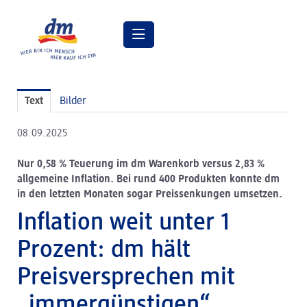
Pressemitteilungen
Text
Bilder
Pressebilder
08.09.2025
dm Geschäftsführung
Nur 0,58 % Teuerung im dm Warenkorb versus 2,83 %
dm Markt
allgemeine Inflation. Bei rund 400 Produkten konnte dm
in den letzten Monaten sogar Preissenkungen umsetzen.
dm friseurstudio
Inflation weit unter 1
dm kosmetikstudio
Prozent: dm hält
Verantwortung
Preisversprechen mit
Lehre bei dm
„immergünstigen“
Arbeiten bei dm