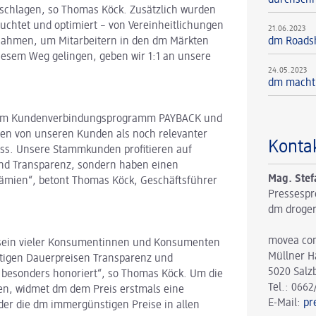
rschlagen, so Thomas Köck. Zusätzlich wurden
uchtet und optimiert – von Vereinheitlichungen
21.06.2023
dm Roads
ßnahmen, um Mitarbeitern in den dm Märkten
 diesem Weg gelingen, geben wir 1:1 an unsere
24.05.2023
dm macht 
le im Kundenverbindungsprogramm PAYBACK und
en von unseren Kunden als noch relevanter
Konta
ss. Unsere Stammkunden profitieren auf
 und Transparenz, sondern haben einen
Mag. Stef
ämien“, betont Thomas Köck, Geschäftsführer
Pressespr
dm droger
movea co
sstsein vieler Konsumentinnen und Konsumenten
Müllner H
ültigen Dauerpreisen Transparenz und
5020 Salz
r besonders honoriert“, so Thomas Köck. Um die
Tel.: 0662
llen, widmet dm dem Preis erstmals eine
E-Mail:
pr
der die dm immergünstigen Preise in allen