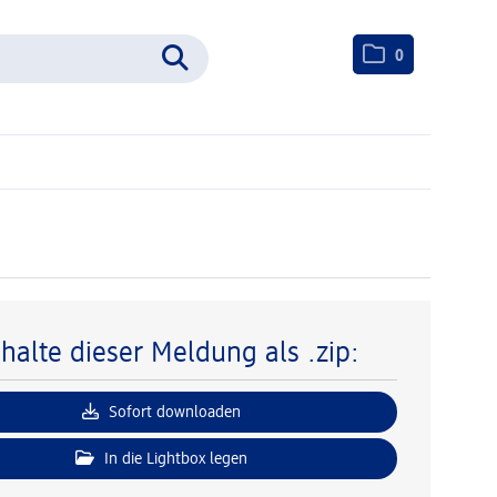
0
nhalte dieser Meldung als .zip:
Sofort downloaden
In die Lightbox legen