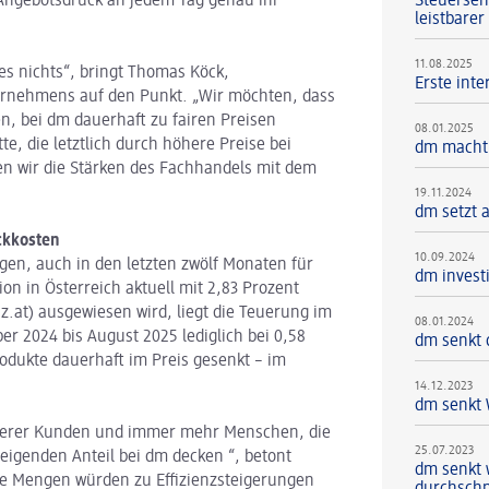
Steuersen
Angebotsdruck an jedem Tag genau ihr
leistbarer
11.08.2025
lles nichts“, bringt Thomas Köck,
Erste int
ernehmens auf den Punkt. „Wir möchten, dass
, bei dm dauerhaft zu fairen Preisen
08.01.2025
e, die letztlich durch höhere Preise bei
dm macht 
en wir die Stärken des Fachhandels mit dem
19.11.2024
dm setzt 
ckkosten
10.09.2024
gen, auch in den letzten zwölf Monaten für
dm invest
ion in Österreich aktuell mit 2,83 Prozent
z.at) ausgewiesen wird, liegt die Teuerung im
08.01.2024
 2024 bis August 2025 lediglich bei 0,58
dm senkt 
odukte dauerhaft im Preis gesenkt – im
14.12.2023
dm senkt 
unserer Kunden und immer mehr Menschen, die
25.07.2023
igenden Anteil bei dm decken “, betont
dm senkt 
de Mengen würden zu Effizienzsteigerungen
durchschni