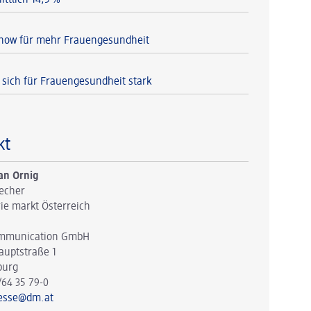
how für mehr Frauengesundheit
sich für Frauengesundheit stark
kt
an Ornig
echer
ie markt Österreich
mmunication GmbH
auptstraße 1
burg
/64 35 79-0
esse@dm.at