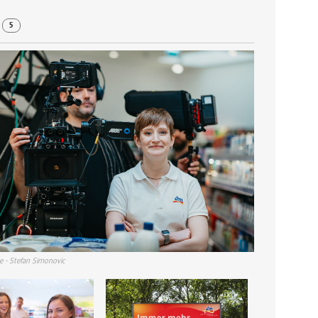
r
5
 - Stefan Simonovic