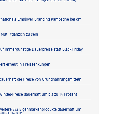
kung plus: dm macht zeitgemäße Ernährung
ernationale Employer Branding Kampagne bei dm
Mut, #ganzich zu sein
auf immergünstige Dauerpreise statt Black Friday
iert erneut in Preissenkungen
dauerhaft die Preise von Grundnahrungsmitteln
Windel-Preise dauerhaft um bis zu 14 Prozent
weitere 332 Eigenmarkenprodukte dauerhaft um
ttlich 14,5 %