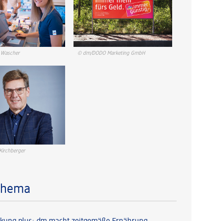
 Wascher
© dm/DODO Marketing GmbH
Kirchberger
Thema