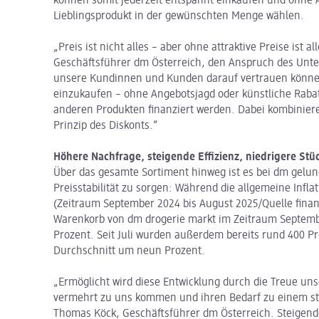
können somit jederzeit entspannt einkaufen und ohne 
Lieblingsprodukt in der gewünschten Menge wählen.
„Preis ist nicht alles – aber ohne attraktive Preise ist a
Geschäftsführer dm Österreich, den Anspruch des Unt
unsere Kundinnen und Kunden darauf vertrauen können
einzukaufen – ohne Angebotsjagd oder künstliche Rabatt
anderen Produkten finanziert werden. Dabei kombinier
Prinzip des Diskonts.“
Höhere Nachfrage, steigende Effizienz, niedrigere Stü
Über das gesamte Sortiment hinweg ist es bei dm gelun
Preisstabilität zu sorgen: Während die allgemeine Inflat
(Zeitraum September 2024 bis August 2025/Quelle finan
Warenkorb von dm drogerie markt im Zeitraum September
Prozent. Seit Juli wurden außerdem bereits rund 400 Pr
Durchschnitt um neun Prozent.
„Ermöglicht wird diese Entwicklung durch die Treue 
vermehrt zu uns kommen und ihren Bedarf zu einem ste
Thomas Köck, Geschäftsführer dm Österreich. Steigen