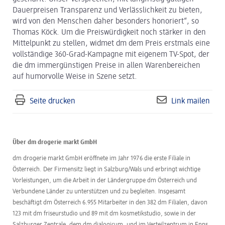
Dauerpreisen Transparenz und Verlässlichkeit zu bieten,
wird von den Menschen daher besonders honoriert“, so
Thomas Köck. Um die Preiswürdigkeit noch stärker in den
Mittelpunkt zu stellen, widmet dm dem Preis erstmals eine
vollständige 360-Grad-Kampagne mit eigenem TV-Spot, der
die dm immergünstigen Preise in allen Warenbereichen
auf humorvolle Weise in Szene setzt.
Seite drucken
Link mailen
Über dm drogerie markt GmbH
dm drogerie markt GmbH eröffnete im Jahr 1976 die erste Filiale in
Österreich. Der Firmensitz liegt in Salzburg/Wals und erbringt wichtige
Vorleistungen, um die Arbeit in der Ländergruppe dm Österreich und
Verbundene Länder zu unterstützen und zu begleiten. Insgesamt
beschäftigt dm Österreich 6.955 Mitarbeiter in den 382 dm Filialen, davon
123 mit dm friseurstudio und 89 mit dm kosmetikstudio, sowie in der
Salzburger Zentrale, dem dm dialogicum, und im Verteilzentrum in Enns.