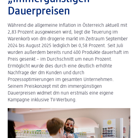
Dauerpreisen
dm Logistik
Während die allgemeine Inflation in Österreich aktuell mit
dm Online Shop
2,83 Prozent ausgewiesen wird, liegt die Teuerung im
PAYBACK
Warenkorb von dm drogerie markt im Zeitraum September
2024 bis August 2025 lediglich bei 0,58 Prozent. Seit Juli
Über dm
wurden außerdem bereits rund 400 Produkte dauerhaft im
Preis gesenkt – im Durchschnitt um neun Prozent.
Pressekontakt
Ermöglicht wurde dies durch eine deutlich erhöhte
Nachfrage der dm Kunden und durch
ACTIVE BEAUTY
Prozessoptimierungen im gesamten Unternehmen.
Seinem Preiskonzept mit dm immergünstigen
Dauerpreisen widmet dm nun erstmals eine eigene
Kampagne inklusive TV-Werbung.