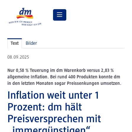
Pressemitteilungen
Text
Bilder
Pressebilder
08.09.2025
dm Geschäftsführung
Nur 0,58 % Teuerung im dm Warenkorb versus 2,83 %
dm Markt
allgemeine Inflation. Bei rund 400 Produkten konnte dm
in den letzten Monaten sogar Preissenkungen umsetzen.
dm friseurstudio
Inflation weit unter 1
dm kosmetikstudio
Prozent: dm hält
Verantwortung
Preisversprechen mit
Lehre bei dm
„immergünstigen“
Arbeiten bei dm