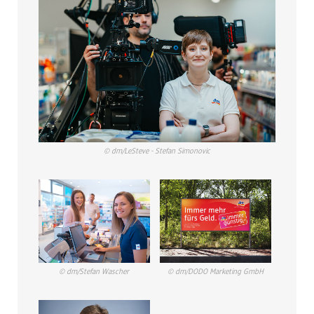
© dm/LeSteve - Stefan Simonovic
© dm/Stefan Wascher
© dm/DODO Marketing GmbH