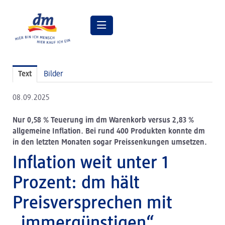
Pressemitteilungen
Text
Bilder
Pressebilder
08.09.2025
dm Geschäftsführung
Nur 0,58 % Teuerung im dm Warenkorb versus 2,83 %
dm Markt
allgemeine Inflation. Bei rund 400 Produkten konnte dm
in den letzten Monaten sogar Preissenkungen umsetzen.
dm friseurstudio
Inflation weit unter 1
dm kosmetikstudio
Prozent: dm hält
Verantwortung
Preisversprechen mit
Lehre bei dm
„immergünstigen“
Arbeiten bei dm