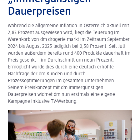
Dauerpreisen
dm Logistik
Während die allgemeine Inflation in Österreich aktuell mit
dm Online Shop
2,83 Prozent ausgewiesen wird, liegt die Teuerung im
PAYBACK
Warenkorb von dm drogerie markt im Zeitraum September
2024 bis August 2025 lediglich bei 0,58 Prozent. Seit Juli
Über dm
wurden außerdem bereits rund 400 Produkte dauerhaft im
Preis gesenkt – im Durchschnitt um neun Prozent.
Pressekontakt
Ermöglicht wurde dies durch eine deutlich erhöhte
Nachfrage der dm Kunden und durch
ACTIVE BEAUTY
Prozessoptimierungen im gesamten Unternehmen.
Seinem Preiskonzept mit dm immergünstigen
Dauerpreisen widmet dm nun erstmals eine eigene
Kampagne inklusive TV-Werbung.