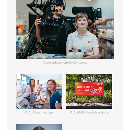
© dm/LeSteve - Stefan Simonovic
© dm/Stefan Wascher
© dm/DODO Marketing GmbH