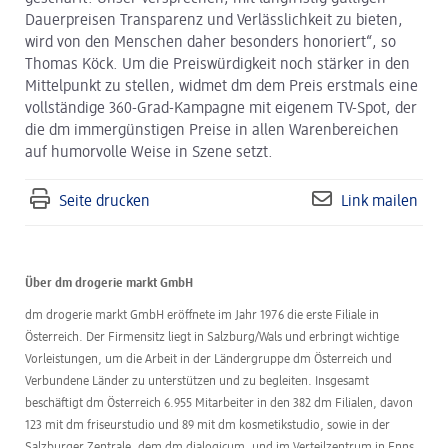
Dauerpreisen Transparenz und Verlässlichkeit zu bieten,
wird von den Menschen daher besonders honoriert“, so
Thomas Köck. Um die Preiswürdigkeit noch stärker in den
Mittelpunkt zu stellen, widmet dm dem Preis erstmals eine
vollständige 360-Grad-Kampagne mit eigenem TV-Spot, der
die dm immergünstigen Preise in allen Warenbereichen
auf humorvolle Weise in Szene setzt.
Seite drucken
Link mailen
Über dm drogerie markt GmbH
dm drogerie markt GmbH eröffnete im Jahr 1976 die erste Filiale in
Österreich. Der Firmensitz liegt in Salzburg/Wals und erbringt wichtige
Vorleistungen, um die Arbeit in der Ländergruppe dm Österreich und
Verbundene Länder zu unterstützen und zu begleiten. Insgesamt
beschäftigt dm Österreich 6.955 Mitarbeiter in den 382 dm Filialen, davon
123 mit dm friseurstudio und 89 mit dm kosmetikstudio, sowie in der
Salzburger Zentrale, dem dm dialogicum, und im Verteilzentrum in Enns.