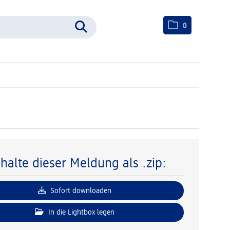
0
nhalte dieser Meldung als .zip:
Sofort downloaden
In die Lightbox legen