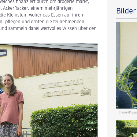
welches finanziert durch dm drogerie markt,
it AckerRacker, einem mehrjährigen
Bilde
ie Kleinsten, woher das Essen auf ihren
n, pflegen und ernten die teilnehmenden
 und sammeln dabei wertvolles Wissen über den
.
© dm/Wolfga