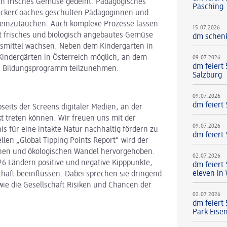
en frisches Gemüse gedeiht. Pädagogisches
Pasching
 AckerCoaches geschulten Pädagoginnen und
einzutauchen. Auch komplexe Prozesse lassen
15.07.2026
ut frisches und biologisch angebautes Gemüse
dm schenk
nsmittel wachsen. Neben dem Kindergarten in
Kindergärten in Österreich möglich, an dem
09.07.2026
dm feiert
en Bildungsprogramm teilzunehmen.
Salzburg
09.07.2026
dm feiert
bseits der Screens digitaler Medien, an der
kt treten können. Wir freuen uns mit der
09.07.2026
 für eine intakte Natur nachhaltig fördern zu
dm feiert
len „Global Tipping Points Report“ wird der
lichen und ökologischen Wandel hervorgehoben.
02.07.2026
26 Ländern positive und negative Kipppunkte,
dm feiert
eleven in
schaft beeinflussen. Dabei sprechen sie dringend
ie die Gesellschaft Risiken und Chancen der
02.07.2026
dm feiert
Park Eise