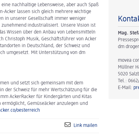
 eine nachhaltige Lebensweise, aber auch Spaß
n-Acker lassen sich gleich mehrere wichtige
Konta
en in unserer Gesellschaft immer weniger
 zunehmend industrialisiert. Unsere Vision ist
 das Wissen über den Anbau von Lebensmitteln
Mag. Stef
ich Christoph Musik, Geschäftsführer von Acker
Pressespr
Standorten in Deutschland, der Schweiz und
dm droger
eich umgesetzt. Mit Unterstützung von dm
movea co
Müllner H
5020 Salz
Tel.: 0662
ehmen und setzt sich gemeinsam mit dem
E-Mail:
pr
in der Schweiz für mehr Wertschätzung für die
amm AckerRacker für Kindergärten und Kitas
n ermöglicht, Gemüseäcker anzulegen und
acker.co/oesterreich
Link mailen