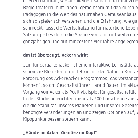
erleben hautnah, wie aus kleinen Samen und Pflänzch
Begleitmaterial hilft ihnen, gemeinsam mit den durch
Pädagogen in die Welt des naturnahen Gemüseanbaus 
sich so spielerisch verstehen und die Erfahrung, wie g
schmeckt, lässt die Wertschätzung für natürliche Lebe
Salzburg ist es durch die Spende von dm fünf weiteren 
ganzjährigen und auf mindestens vier Jahre angelegt
dm ist überzeugt: Ackern wirkt
„Ein Kindergartenacker ist eine interaktive Lernstätte a
schon die Kleinsten unmittelbar mit der Natur in Konta
Förderung des AckerRacker Programmes, das Verständnis
können“, so dm Geschäftsführer Harald Bauer. Im aktuel
Vorgang von Acker als Positivbeispiel für gesellschaft
In der Studie beleuchten mehr als 200 Forschende aus 
die die Stabilität unseres Planeten und unserer Gesell
benötigte Veränderungen an und zeigen Optionen auf, w
Kipppunkte besser steuern kann.
„Hände im Acker, Gemüse im Kopf“