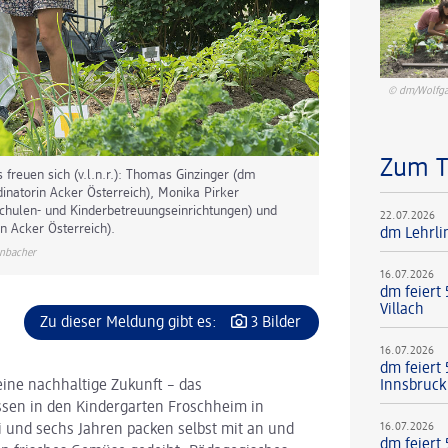
© dm/Wolfga
Zum 
reuen sich (v.l.n.r.): Thomas Ginzinger (dm
natorin Acker Österreich), Monika Pirker
Schulen- und Kinderbetreuungseinrichtungen) und
22.07.2026
n Acker Österreich).
dm Lehrli
nbacher
16.07.2026
dm feiert
Villach
Zu dieser Meldung gibt es:
3 Bilder
16.07.2026
dm feiert 
eine nachhaltige Zukunft – das
Innsbruck
sen in den Kindergarten Froschheim in
16.07.2026
i und sechs Jahren packen selbst mit an und
dm feiert 