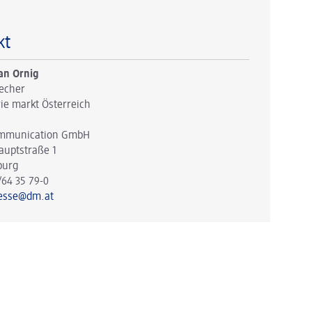
kt
an Ornig
echer
ie markt Österreich
mmunication GmbH
auptstraße 1
burg
/64 35 79-0
esse@dm.at