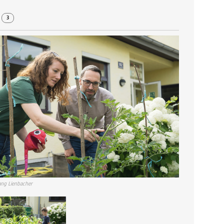
r
3
ng Lienbacher