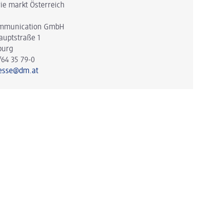
ie markt Österreich
mmunication GmbH
auptstraße 1
burg
/64 35 79-0
esse@dm.at