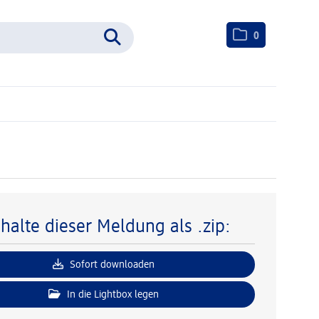
0
nhalte dieser Meldung als .zip:
Sofort downloaden
In die Lightbox legen