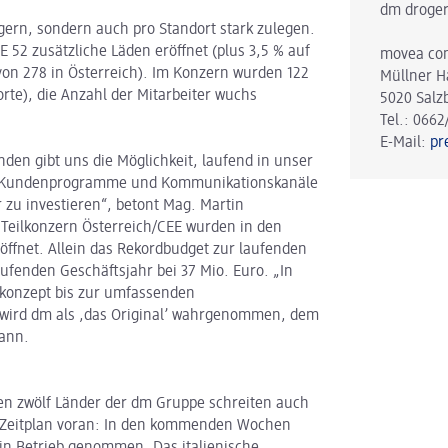
dm droger
gern, sondern auch pro Standort stark zulegen.
 52 zusätzliche Läden eröffnet (plus 3,5 % auf
movea co
avon 278 in Österreich). Im Konzern wurden 122
Müllner H
dorte), die Anzahl der Mitarbeiter wuchs
5020 Salz
Tel.: 0662
E-Mail:
pr
den gibt uns die Möglichkeit, laufend in unser
ere Kundenprogramme und Kommunikationskanäle
 zu investieren“, betont Mag. Martin
Teilkonzern Österreich/CEE wurden in den
röffnet. Allein das Rekordbudget zur laufenden
aufenden Geschäftsjahr bei 37 Mio. Euro. „In
konzept bis zur umfassenden
wird dm als ,das Original’ wahrgenommen, dem
mann.
en zwölf Länder der dm Gruppe schreiten auch
ach Zeitplan voran: In den kommenden Wochen