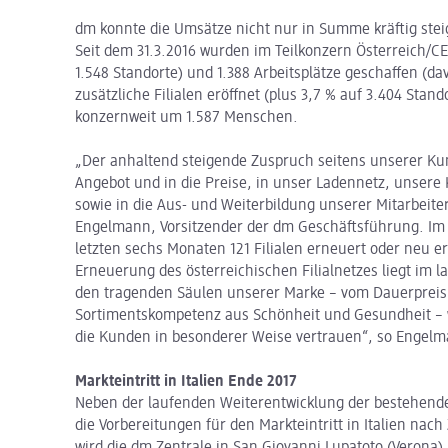
dm konnte die Umsätze nicht nur in Summe kräftig stei
Seit dem 31.3.2016 wurden im Teilkonzern Österreich/CEE
1.548 Standorte) und 1.388 Arbeitsplätze geschaffen (d
zusätzliche Filialen eröffnet (plus 3,7 % auf 3.404 Stan
konzernweit um 1.587 Menschen.
„Der anhaltend steigende Zuspruch seitens unserer Kun
Angebot und in die Preise, in unser Ladennetz, uns
sowie in die Aus- und Weiterbildung unserer Mitarbeiter
Engelmann, Vorsitzender der dm Geschäftsführung. Im 
letzten sechs Monaten 121 Filialen erneuert oder neu e
Erneuerung des österreichischen Filialnetzes liegt im l
den tragenden Säulen unserer Marke – vom Dauerpreis
Sortimentskompetenz aus Schönheit und Gesundheit – 
die Kunden in besonderer Weise vertrauen“, so Engel
Markteintritt in Italien Ende 2017
Neben der laufenden Weiterentwicklung der bestehend
die Vorbereitungen für den Markteintritt in Italien n