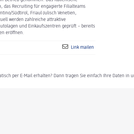
 in Betrieb genommen. Das italienische
 das Recruiting für engagierte Filialteams
tino/Südtirol, Friaul-Julisch Venetien,
ell werden zahlreiche attraktive
Autolagen und Einkaufszentren geprüft – bereits
en eröffnen.
Link mailen
tisch per E-Mail erhalten? Dann tragen Sie einfach Ihre Daten in