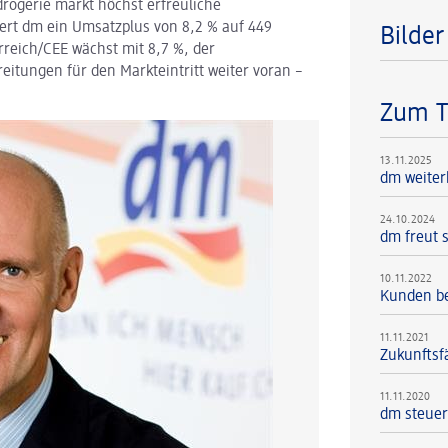
drogerie markt höchst erfreuliche
ert dm ein Umsatzplus von 8,2 % auf 449
Bilde
rreich/CEE wächst mit 8,7 %, der
reitungen für den Markteintritt weiter voran –
Zum 
13.11.2025
dm weiter
24.10.2024
dm freut 
10.11.2022
Kunden be
11.11.2021
Zukunftsf
11.11.2020
dm steuert