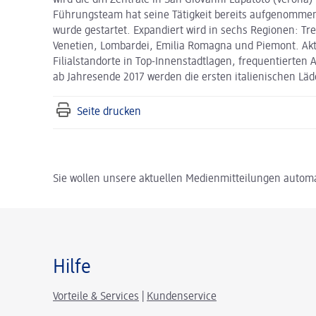
wird die dm Zentrale in San Giovanni Lupatoto (Verona)
Führungsteam hat seine Tätigkeit bereits aufgenommen,
wurde gestartet. Expandiert wird in sechs Regionen: Tren
Venetien, Lombardei, Emilia Romagna und Piemont. Aktu
Filialstandorte in Top-Innenstadtlagen, frequentierten 
ab Jahresende 2017 werden die ersten italienischen Läd
Seite drucken
Sie wollen unsere aktuellen Medienmitteilungen automa
Hilfe
Vorteile & Services
|
Kundenservice