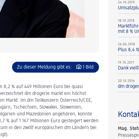
24.10.2019
Umsatzplu
18.10.2018
Marktführ
mit 8 % U
26.04.2018
Plus 8,4 
19.10.2017
Zu dieser Meldung gibt es:
1 Bild
Dank vielf
20.10.2016
dm droger
 8,2 % auf 449 Millionen Euro bei quasi
 verzeichnet dm drogerie markt ein höchst
hen Markt. Im dm Teilkonzern Österreich/CEE,
garn, Tschechien, Slowakei, Slowenien,
Konta
ulgarien und Mazedonien angehören, konnte
,7 % auf 1.167 Millionen Euro gesteigert werden
hstum in den zwölf europäischen dm Ländern bei
Mag. Stef
igt).
Pressespr