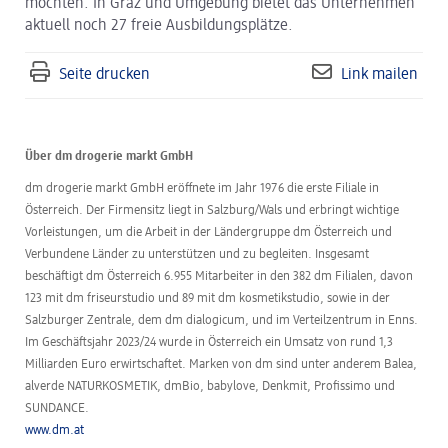
möchten. In Graz und Umgebung bietet das Unternehmen
aktuell noch 27 freie Ausbildungsplätze.
Seite drucken
Link mailen
Über dm drogerie markt GmbH
dm drogerie markt GmbH eröffnete im Jahr 1976 die erste Filiale in
Österreich. Der Firmensitz liegt in Salzburg/Wals und erbringt wichtige
Vorleistungen, um die Arbeit in der Ländergruppe dm Österreich und
Verbundene Länder zu unterstützen und zu begleiten. Insgesamt
beschäftigt dm Österreich 6.955 Mitarbeiter in den 382 dm Filialen, davon
123 mit dm friseurstudio und 89 mit dm kosmetikstudio, sowie in der
Salzburger Zentrale, dem dm dialogicum, und im Verteilzentrum in Enns.
Im Geschäftsjahr 2023/24 wurde in Österreich ein Umsatz von rund 1,3
Milliarden Euro erwirtschaftet. Marken von dm sind unter anderem Balea,
alverde NATURKOSMETIK, dmBio, babylove, Denkmit, Profissimo und
SUNDANCE.
www.dm.at