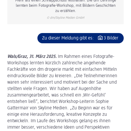
Mehr als einen Schnappschuss festhalten: Die dm Lehrlinge
lernten beim Fotografie-Workshop, mit Bildern Geschichten
zu erzählen.
© dm/Skyline Medien GmbH
Zu dieser Meldung gibt es:
3 Bilder
Wals/Graz, 31. März 2025.
Im Rahmen eines Fotografie-
Workshops lernten kürzlich zahlreiche angehende
Fachkräfte von dm drogerie markt mit einfachen Mitteln
eindrucksvolle Bilder zu kreieren. „Die Teilnehmerinnen
waren sehr interessiert und motiviert bei der Sache und
stellten viele Fragen. Wir haben auf Augenhöhe
zusammengearbeitet, was schnell ein ‚Wir-Gefühl‘
entstehen ließ“, berichtet Workshop-Leiterin Sophie
Gattermair von Skyline Medien. „Zu Beginn war es für
einige eine Herausforderung, kreative Konzepte zu
entwickeln. Im Laufe des Workshops gelang es ihnen
immer besser, verschiedene Ideen und Perspektiven