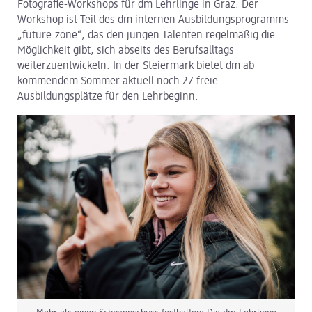
Fotografie-Workshops für dm Lehrlinge in Graz. Der
Workshop ist Teil des dm internen Ausbildungsprogramms
dm Logistik
„future.zone“, das den jungen Talenten regelmäßig die
Möglichkeit gibt, sich abseits des Berufsalltags
dm Online Shop
weiterzuentwickeln. In der Steiermark bietet dm ab
kommendem Sommer aktuell noch 27 freie
PAYBACK
Ausbildungsplätze für den Lehrbeginn.
Über dm
Pressekontakt
ACTIVE BEAUTY