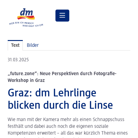
Pressemitteilungen
Text
Bilder
Pressebilder
31.03.2025
dm Geschäftsführung
„future.zone“: Neue Perspektiven durch Fotografie-
dm Markt
Workshop in Graz
dm friseurstudio
Graz: dm Lehrlinge
dm kosmetikstudio
blicken durch die Linse
Verantwortung
Wie man mit der Kamera mehr als einen Schnappschuss
Lehre bei dm
festhält und dabei auch noch die eigenen soziale
Kompetenzen erweitert – all das war kürzlich Thema eines
Arbeiten bei dm