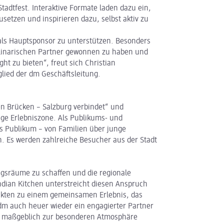
tadtfest. Interaktive Formate laden dazu ein,
etzen und inspirieren dazu, selbst aktiv zu
 als Hauptsponsor zu unterstützen. Besonders
kulinarischen Partner gewonnen zu haben und
t zu bieten“, freut sich Christian
glied der dm Geschäftsleitung.
en Brücken – Salzburg verbindet“ und
dige Erlebniszone. Als Publikums- und
tes Publikum – von Familien über junge
n. Es werden zahlreiche Besucher aus der Stadt
gsräume zu schaffen und die regionale
ndian Kitchen unterstreicht diesen Anspruch
dukten zu einem gemeinsamen Erlebnis, das
m auch heuer wieder ein engagierter Partner
ten maßgeblich zur besonderen Atmosphäre