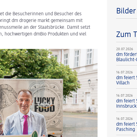
Bilde
tet die Besucherinnen und Besucher des
s bringt dm drogerie markt gemeinsam mit
enussmeile an der Staatsbrücke. Damit setzt
Zum 
en, hochwertigen dmBio Produkten und viel
20.07.2026
dm förder
Blaulicht
16.07.2026
dm feiert
Villach
16.07.2026
dm feiert 
Innsbruck
16.07.2026
dm feiert 
Pasching