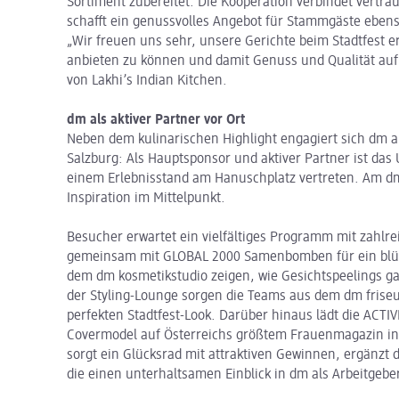
Sortiment zubereitet. Die Kooperation verbindet vert
schafft ein genussvolles Angebot für Stammgäste eben
„Wir freuen uns sehr, unsere Gerichte beim Stadtfest 
anbieten zu können und damit Genuss und Qualität auf
von Lakhi’s Indian Kitchen.
dm als aktiver Partner vor Ort
Neben dem kulinarischen Highlight engagiert sich dm 
Salzburg: Als Hauptsponsor und aktiver Partner ist da
einem Erlebnisstand am Hanuschplatz vertreten. Am d
Inspiration im Mittelpunkt.
Besucher erwartet ein vielfältiges Programm mit zahlre
gemeinsam mit GLOBAL 2000 Samenbomben für ein blüh
dem dm kosmetikstudio zeigen, wie Gesichtspeelings gan
der Styling-Lounge sorgen die Teams aus dem dm friseu
perfekten Stadtfest-Look. Darüber hinaus lädt die ACTIV
Covermodel auf Österreichs größtem Frauenmagazin in
sorgt ein Glücksrad mit attraktiven Gewinnen, ergänzt 
die einen unterhaltsamen Einblick in dm als Arbeitgeber