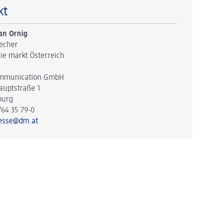
kt
an Ornig
echer
ie markt Österreich
mmunication GmbH
auptstraße 1
burg
/64 35 79-0
esse@dm.at