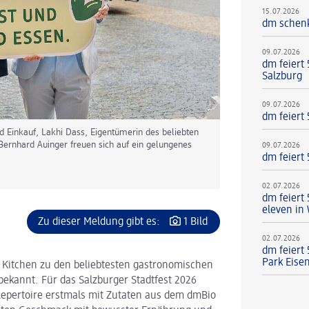
15.07.2026
dm schenk
09.07.2026
dm feiert
Salzburg
09.07.2026
dm feiert
und Einkauf, Lakhi Dass, Eigentümerin des beliebten
Bernhard Auinger freuen sich auf ein gelungenes
09.07.2026
dm feiert
.
02.07.2026
dm feiert
eleven in
Zu dieser Meldung gibt es:
1 Bild
02.07.2026
dm feiert
Park Eise
an Kitchen zu den beliebtesten gastronomischen
 bekannt. Für das Salzburger Stadtfest 2026
Repertoire erstmals mit Zutaten aus dem dmBio