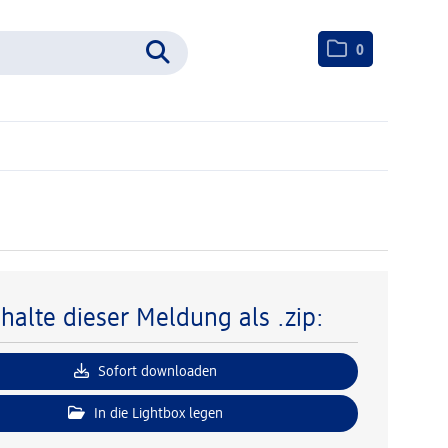
0
nhalte dieser Meldung als .zip:
Sofort downloaden
In die Lightbox legen