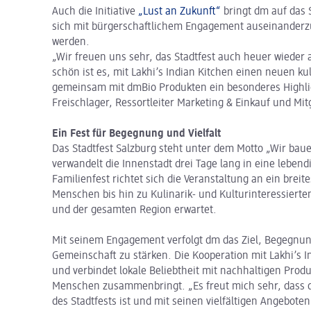
Auch die Initiative
„Lust an Zukunft“
bringt dm auf das S
sich mit bürgerschaftlichem Engagement auseinanderzus
werden.
„Wir freuen uns sehr, das Stadtfest auch heuer wieder
schön ist es, mit Lakhi’s Indian Kitchen einen neuen 
gemeinsam mit dmBio Produkten ein besonderes Highligh
Freischlager, Ressortleiter Marketing & Einkauf und Mit
Ein Fest für Begegnung und Vielfalt
Das Stadtfest Salzburg steht unter dem Motto „Wir bau
verwandelt die Innenstadt drei Tage lang in eine leben
Familienfest richtet sich die Veranstaltung an ein brei
Menschen bis hin zu Kulinarik- und Kulturinteressierte
und der gesamten Region erwartet.
Mit seinem Engagement verfolgt dm das Ziel, Begegnun
Gemeinschaft zu stärken. Die Kooperation mit Lakhi’s I
und verbindet lokale Beliebtheit mit nachhaltigen Pro
Menschen zusammenbringt. „Es freut mich sehr, dass d
des Stadtfests ist und mit seinen vielfältigen Angebo