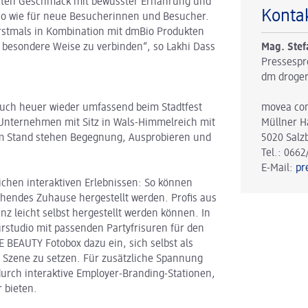
rauten Geschmack mit bewusster Ernährung und
Konta
so wie für neue Besucherinnen und Besucher.
erstmals in Kombination mit dmBio Produkten
Mag. Stef
 besondere Weise zu verbinden“, so Lakhi Dass
Pressespr
dm droger
movea co
auch heuer wieder umfassend beim Stadtfest
Müllner H
s Unternehmen mit Sitz in Wals-Himmelreich mit
5020 Salz
m Stand stehen Begegnung, Ausprobieren und
Tel.: 0662
E-Mail:
pr
ichen interaktiven Erlebnissen: So können
endes Zuhause hergestellt werden. Profis aus
z leicht selbst hergestellt werden können. In
rstudio mit passenden Partyfrisuren für den
E BEAUTY Fotobox dazu ein, sich selbst als
 Szene zu setzen. Für zusätzliche Spannung
durch interaktive Employer-Branding-Stationen,
 bieten.